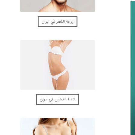
زراعة الشعر في ايران
شفط الدهون في ايران