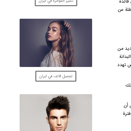
تكبير المؤخرة في ايران
فائدة
ن والعيوب قبل ذلك، وفيما يلي 5 مفاهيم خاطئة عن
ديد من
بدانة
ض تهدد
تجميل الانف في ايران
تك
 أن
فترة