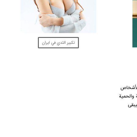
تكبير الثدي في ايران
الأشخاص
 والحمية
يبقى