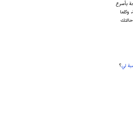
حة بأسرع
 الجراحة، وكلما
حالتك
بة لي
؟