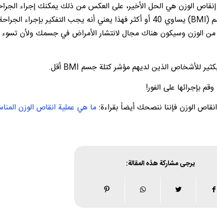
احة إنقاص الوزن هي الحل الأخير، على العكس من ذلك يمكنك إجراء الجرا
وقت وحالما تقرر إنقاص وزنك، وعندما يكون مؤشر كتلة الجسم (BMI) يساوي 40 أو أكثر فهذا يعني أنه يجب التفكير بإجراء
 من الوزن وسيكون هناك مجال لانتشار الأمراض في جسمك ولأن تسوء 
للأشخاص الذين لديهم مؤشر كتلة جسم BMI أقل.
قم بإجرائها على الفور!
قاص الوزن فإننا ننصحك أيضاً بقراءة:
ما هي عملية انقاص الوزن المناس
يرجى مشاركة هذه المقالة: