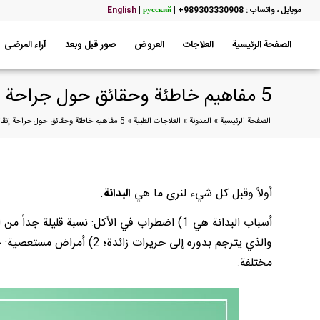
موبایل ، واتساب : 989303330908+
|
русский
|
English
الصفحة الرئيسية
العلاجات
العروض
صور قبل وبعد
آراء المرضى
5 مفاهيم خاطئة وحقائق حول جراحة إنقاص الوزن
الصفحة الرئيسية
»
المدونة
»
العلاجات الطبية
»
5 مفاهيم خاطئة وحقائق حول جراحة إنقاص الوزن
أولاً وقبل كل شيء لنرى ما هي
البدانة
.
أسباب البدانة هي 1) اضطراب في الأكل: نسبة قل
والذي يترجم بدوره إلى حرير
مختلفة.