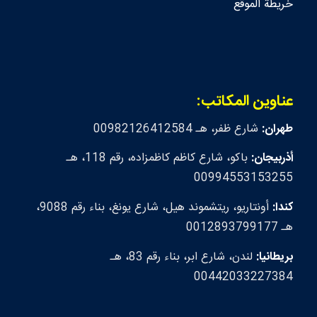
خريطة الموقع
عناوين المكاتب:
طهران:
شارع ظفر، هـ 00982126412584
أذربيجان:
باكو، شارع كاظم كاظمزاده، رقم 118، هـ
00994553153255
كندا:
أونتاريو، ريتشموند هيل، شارع يونغ، بناء رقم 9088،
هـ 0012893799177
بريطانيا:
لندن، شارع ابر، بناء رقم 83، هـ
00442033227384