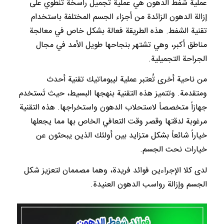
عملية شفط الدهون هي عملية تجميل راسخة تنطوي على
إزالة الدهون الزائدة من أجزاء الجسم المختلفة باستخدام
تقنية الشفط. هذه الطريقة فعالة بشكل خاص في معالجة
مناطق أكبر، وهي تشتهر بنجاحها طويل الأمد في مجال
الجراحة التجميلية.
من ناحية أخرى تُعتبر عملية ليبوماتيك تقنية أحدث
ومتقدمة. وتتميز هذه التقنية بنهجها البسيط، حيث تَستخدم
جهازاً متخصصاً لاستحلاب الدهون واستخراجها. هذه التقنية
مرغوبة لدقتها وقصر وقت التعافي الخاص بها مما يجعلها
خياراً شائعاً بشكل متزايد بين أولئك الذين يبحثون عن
خيارات نحت الجسم.
لدى كلا الإجراءين فوائد فريدة، وهما مصممان لتعزيز شكل
الجسم وإزالة رواسب الدهون العنيدة.