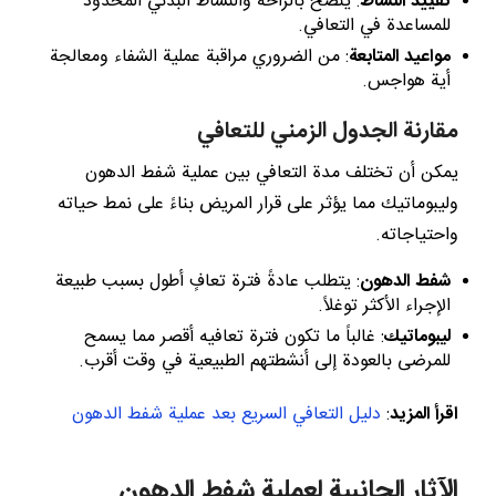
تقييد النشاط
: يُنصح بالراحة والنشاط البدني المحدود
للمساعدة في التعافي.
مواعيد المتابعة
: من الضروري مراقبة عملية الشفاء ومعالجة
أية هواجس.
مقارنة الجدول الزمني للتعافي
يمكن أن تختلف مدة التعافي بين عملية شفط الدهون
وليبوماتيك مما يؤثر على قرار المريض بناءً على نمط حياته
واحتياجاته.
شفط الدهون
: يتطلب عادةً فترة تعافٍ أطول بسبب طبيعة
الإجراء الأكثر توغلاً.
ليبوماتيك
: غالباً ما تكون فترة تعافيه أقصر مما يسمح
للمرضى بالعودة إلى أنشطتهم الطبيعية في وقت أقرب.
اقرأ المزيد
:
دليل التعافي السريع بعد عملية شفط الدهون
الآثار الجانبية لعملية شفط الدهون