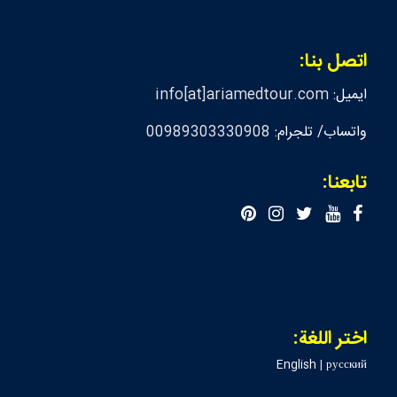
اتصل بنا:
ايميل:
info[at]ariamedtour.com
واتساب/ تلجرام:
00989303330908
تابعنا:
اختر اللغة:
English
|
русский