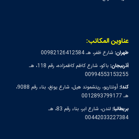
عناوين المكاتب:
طهران:
شارع ظفر، هـ 00982126412584
أذربيجان:
باكو، شارع كاظم كاظمزاده، رقم 118، هـ
00994553153255
كندا:
أونتاريو، ريتشموند هيل، شارع يونغ، بناء رقم 9088،
هـ 0012893799177
بريطانيا:
لندن، شارع ابر، بناء رقم 83، هـ
00442033227384