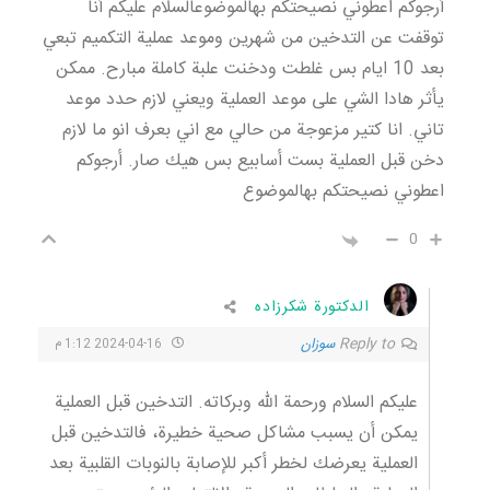
أرجوكم اعطوني نصيحتكم بهالموضوعالسلام عليكم أنا
توقفت عن التدخين من شهرين وموعد عملية التكميم تبعي
بعد 10 ايام بس غلطت ودخنت علبة كاملة مبارح. ممكن
يأثر هادا الشي على موعد العملية ويعني لازم حدد موعد
تاني. انا كتير مزعوجة من حالي مع اني بعرف انو ما لازم
دخن قبل العملية بست أسابيع بس هيك صار. أرجوكم
اعطوني نصيحتكم بهالموضوع
0
الدكتورة شكرزاده
Reply to
سوزان
2024-04-16 1:12 م
عليكم السلام ورحمة الله وبركاته. التدخين قبل العملية
يمكن أن يسبب مشاكل صحية خطيرة، فالتدخين قبل
العملية يعرضك لخطر أكبر للإصابة بالنوبات القلبية بعد