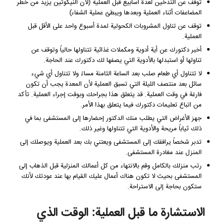
توقف عن التدخين لعدة أسابيع قبل العملية (لأن النيكوتين يزيد من خطر
المضاعفات أثناء العملية وبعدها ويبطئ عملية الشفاء)
توقف عن تناول المشروبات الكحولية لمدة أسبوع واحد على الأقل قبل
العملية.
أخبر دكتورك عن أية أدوية ومكملات غذائية تتناولها حالياً وتوقف عن
تناولها أو استبدلها بالأدوية التي يصفها لك دكتورك عند الحاجة.
لا تتناول أي طعام صلب بعد الساعة الثامنة مساءً ولا تتناول أي شيء
سائل بعد منتصف الليلة التي تسبق العملية لأن المعدة يجب أن تكون
فارغة في وقت العملية. قد يتعلق هذا بجراحك وبوقت إجراء العملية. تأكد
من اتباع تعليمات دكتورك فيما يتعلق بهذا الأمر.
جهز الأغراض التي يطلب منك الدكتور إحضارها إلى المستشفى بما في
ذلك ثياباً مريحة والأدوية التي تتناولها وغير ذلك.
تدبر شخصاً يرافقك إلى المستشفى ويعتني بك بعد العملية ويوصلك إلى
المنزل عند مغادرة المستشفى.
رتب منزلك بالكامل وقم بالانتهاء من كل أعمالك المنزلية قبل الذهاب إلى
المستشفى بحيث لا تكون هناك أعمال عليك القيام بها عند عودتك لأنك
ستكون بحاجة إلى الاستراحة.
الاستشارة ما قبل العملية: الوقت الذي