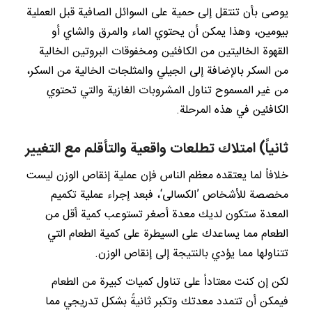
يوصى بأن تنتقل إلى حمية على السوائل الصافية قبل العملية
بيومين، وهذا يمكن أن يحتوي الماء والمرق والشاي أو
القهوة الخاليتين من الكافئين ومخفوقات البروتين الخالية
من السكر بالإضافة إلى الجيلي والمثلجات الخالية من السكر،
من غير المسموح تناول المشروبات الغازية والتي تحتوي
الكافئين في هذه المرحلة.
ثانياً) امتلاك تطلعات واقعية والتأقلم مع التغيير
خلافاً لما يعتقده معظم الناس فإن عملية إنقاص الوزن ليست
مخصصة للأشخاص ’الكسالى‘، فبعد إجراء عملية تكميم
المعدة ستكون لديك معدة أصغر تستوعب كمية أقل من
الطعام مما يساعدك على السيطرة على كمية الطعام التي
تتناولها مما يؤدي بالنتيجة إلى إنقاص الوزن.
لكن إن كنت معتاداً على تناول كميات كبيرة من الطعام
فيمكن أن تتمدد معدتك وتكبر ثانيةً بشكل تدريجي مما