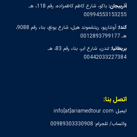
أذربيجان:
باكو، شارع كاظم كاظمزاده، رقم 118، هـ
00994553153255
كندا:
أونتاريو، ريتشموند هيل، شارع يونغ، بناء رقم 9088،
هـ 0012893799177
بريطانيا:
لندن، شارع ابر، بناء رقم 83، هـ
00442033227384
اتصل بنا:
ايميل:
info[at]ariamedtour.com
واتساب/ تلجرام:
00989303330908