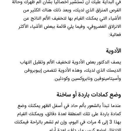
في البداية عليك أن تستشير أخصائياً بشأن ألم ظهرك وحالة
القرص المنزلق الذي لديك، وبعد ذلك هناك الكثير من
الأشياء التي يمكنك القيام بها لتخفيف الألم الناتج عن
الانزلاق الغضروفي، وفيما يلي قائمة ببعض الأشياء الأكثر
فعالية:
الأدوية
يصف الدكتور بعض الأدوية لتخفيف الألم وتقليل التهاب
الديسك الذي لديك، وهذه الأدوية تتضمن إيبوبروفن
وأسيتامينوفين ونابروكسين وكودئين.
وضع كمادات باردة أو ساخنة
عندما تبدأ بالشعور بألم حاد في أسفل الظهر يمكنك وضع
كمادة باردة على تلك المنطقة لعدة دقائق، ويمكنك القيام
بهذا 3 إلى 4 مرات في اليوم، وإن لم تشعر بالراحة فيمكنك
الانتقال لوضع كيس ماء دافئ لعدة أيام.