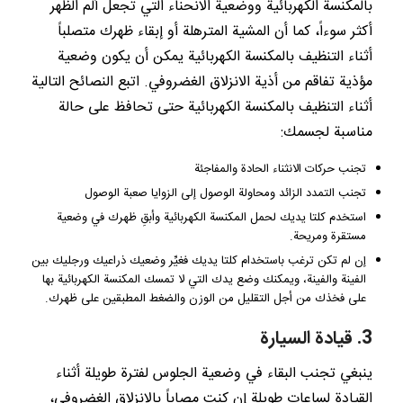
بالمكنسة الكهربائية ووضعية الانحناء التي تجعل ألم الظهر
أكثر سوءاً، كما أن المشية المترهلة أو إبقاء ظهرك متصلباً
أثناء التنظيف بالمكنسة الكهربائية يمكن أن يكون وضعية
مؤذية تفاقم من أذية الانزلاق الغضروفي. اتبع النصائح التالية
أثناء التنظيف بالمكنسة الكهربائية حتى تحافظ على حالة
مناسبة لجسمك:
تجنب حركات الانثناء الحادة والمفاجئة
تجنب التمدد الزائد ومحاولة الوصول إلى الزوايا صعبة الوصول
استخدم كلتا يديك لحمل المكنسة الكهربائية وأبقِ ظهرك في وضعية
مستقرة ومريحة.
إن لم تكن ترغب باستخدام كلتا يديك فغيِّر وضعيك ذراعيك ورجليك بين
الفينة والفينة، ويمكنك وضع يدك التي لا تمسك المكنسة الكهربائية بها
على فخذك من أجل التقليل من الوزن والضغط المطبقين على ظهرك.
3. قيادة السيارة
ينبغي تجنب البقاء في وضعية الجلوس لفترة طويلة أثناء
القيادة لساعات طويلة إن كنت مصاباً بالانزلاق الغضروفي،