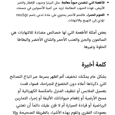
الأطعمة التي تتضمن حبوباً معالجة
: مثل البيتزا وحبوب الإفطار والخبز
الأبيض، فهذه الحبوب المعالجة تزيد من كمية الأنسولين في جسمك.
اللحوم الحمراء
: فاللحم الأحمر يحتوي على مادة تدعى باسم neu5gc
تؤدي إلى التهيج والالتهابات.
بعض أمثلة الأطعمة التي لها خصائص مضادة للالتهابات هي
السالمون والجزر والعنب الأحمر والشاي الأخضر والبطاطا
الحلوة وغيرها.
كلمة أخيرة
بشكل عام يمكنك تخفيف ألم الظهر بسرعة عبر اتباع النصائح
التي ذكرناها أعلاه دون الخضوع للجراحة، فسواء قمت
بغسيل الملابس أو تنظيف المنزل بالمكنسة الكهربائية أو
مسح الأرضية أو إطعام حيواناتك الأليفة أو إجراء التمارين
الرياضية أو قيادة السيارة أم لا فإن عليك دائماً أن تعتني
بعمودك الفقري وتقوم بهذه الأشياء بالطريقة الصحيحة وإلا