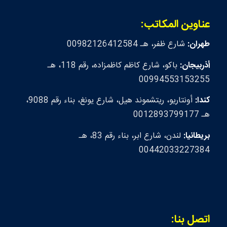
عناوين المكاتب:
طهران:
شارع ظفر، هـ 00982126412584
أذربيجان:
باكو، شارع كاظم كاظمزاده، رقم 118، هـ
00994553153255
كندا:
أونتاريو، ريتشموند هيل، شارع يونغ، بناء رقم 9088،
هـ 0012893799177
بريطانيا:
لندن، شارع ابر، بناء رقم 83، هـ
00442033227384
اتصل بنا: