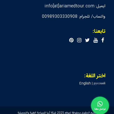
ايميل:
info[at]ariamedtour.com
واتساب/ تلجرام:
00989303330908
تابعنا:
اختر اللغة:
English
|
русский
تواصل معنا
جميع الحقوق محفوظة لموقع 2025
شركة آريا للسياحة الطبية والتجميلية