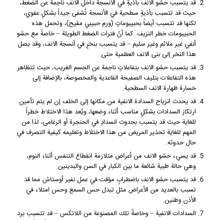
قد يتسبب حشو الانف بأذيةٍ في الأنسجة داخل الانف ناجمة عن الضغط،
حيث قد تتسبب بأذيةٍ سطحية في الأنسجة تُشفى جيداً بشكلٍ عفوي،
لكنها قد تتسبب أيضاً بحبيبوماتٍ (ورم حبيبي مقيح)، وتحمل هذه
الحبيبومات خطر النزيف. كما أنّ فترات الضغط الطويلة – خاصةً مع حشو
أنفي غير ملائم وغير سليم – قد يتسبب بنخرٍ في أنسجة الانف، وقد يصل
هذا النخر إلى بنى الانف العظمية حتى.
قد يتسبب حشو الانف بتفاعلاتٍ ناجمة عن الجسم الغريب، حيث تتظاهر
هذه التفاعلات بتليف الصفيحة القاعدية والمخصوصة، بالإضافة إلى
خسارة ظهارة الانف السطحية.
قد يحدث انزياح السدادة الانفية من مكانها إلى الخلف إن لم يتم تأمين
ارتكاز السدادات بشكلٍ مناسب أثناء وضعها، ويُعد هذا الاختلاط خطراً
للغاية حيث قد يتسبب بحدوث انسدادٍ في الحنجرة أو الرغامى، لذا من
المهم للغاية تحذير المريض من هذا الاختلاط وتعليمه كيفية التصرف في
حال حدوثه.
قد يسيء حشو الانف من أعراض متلازمة انقطاع التنفس أثناء النوم،
وهي حالة طبية شائعة ما بين الكبار في السن والبدينين.
قد يتسبب حشو الانف باضطرابٍ مؤقت في عمل نفير أوستاش مما قد
تسبب بالعديد من الأعراض مثل تبدل حس السمع وحس امتلاء في
الأذن وطنين.
السدادات الانفية – وخاصةً تلك المصنوعة من اللاتكس – قد تتسبب برد