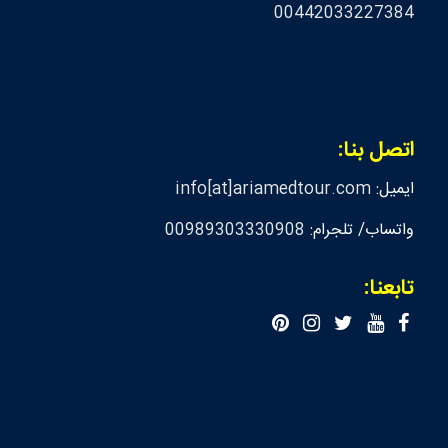
00442033227384
اتصل بنا:
ايميل:
info[at]ariamedtour.com
واتساب/ تلجرام:
00989303330908
تابعنا: