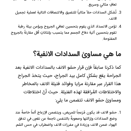
تعافٍ مثالي وسريع.
تُشكل السدادات حلاً مثالياً للتضيق والالتصاقات التالية لعملية تجميل
الانف.
تؤمن الانسداد الذي يقوم بتحسين تعافي الجروح ويؤمن بيئة رطبة
تقوم بتحسين آلية دفاع الجسم مما يتسبب بإنتاناتٍ أقل مقارنةً بالجروح
المفتوحة.
ما هي مساوئ السدادات الانفية؟
كما ذكرنا سابقاً فإن قرار حشو الانف بالسدادات الانفية بعد
الجراحة يقع بشكلٍ كامل بيد الجراح، حيث يتخذ الجراح
هذا القرار عبر مقارنة مزايا وفوائد فتيلة الانف بالمخاطر
والاختلاطات المُرافقة لهذه الفتيلة. حيث أنّ اختلاطات
ومساوئ حشو الانف تتضمن ما يلي:
حشو الانف قد يكون مُزعجاً للمريض، ويتضمن الإزعاج ألماً خاصةً عند
وضع السدادات وإزالتها وصعوبةٌ بالتنفس ناجمة عن نقصٍ في تدفق
الهواء ضمن الانف وزيادة في مفرزات الانف واضطراب في حس الشم.