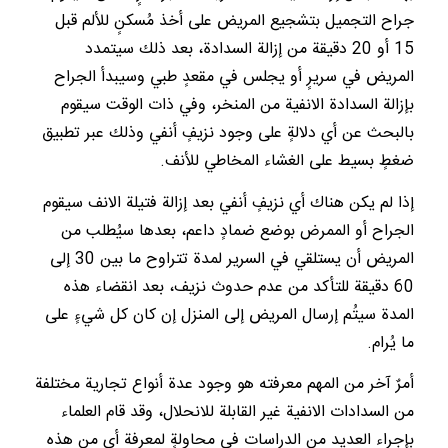
جراح التجميل بتشجيع المريض على أخذ مُسكنٍ للألم قبل
15 أو 20 دقيقة من إزالة السدادة، بعد ذلك سيتمدد
المريض في سريرٍ أو يجلس في مقعدٍ طبي وسيبدأ الجراح
بإزالة السدادة الانفية من المنخر، وفي ذات الوقت سيقوم
بالبحث عن أي دلالةٍ على وجود نزيفٍ أنفي وذلك عبر تطبيق
ضغطٍ بسيط على الغشاء المخاطي للأنف.
إذا لم يكن هناك أي نزيفٍ أنفي بعد إزالة فتيلة الانف سيقوم
الجراح أو الممرض بوضع ضمادٍ داعم، بعدها سيُطلب من
المريض أن يستلقي في السرير لمدة تتراوح ما بين 30 إلى
60 دقيقة للتأكد من عدم حدوث نزيف، بعد انقضاء هذه
المدة سيتُم إرسال المريض إلى المنزل إن كان كل شيءٍ على
ما يُرام.
أمرٌ آخر من المهم معرفته هو وجود عدة أنواع تجارية مختلفة
من السدادات الانفية غير القابلة للانحلال، وقد قام العلماء
بإجراء العديد من الدراسات في محاولةٍ لمعرفة أي من هذه