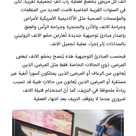
أنف كل مريضٍ يخضع لعملية رأب أنفٍ تجميلية تقريباً، لكن
في السنوات القريبة الماضية قامت العديد من المنظمات
والمؤسسات الصحية مثل الأكاديمية الأمريكية لأمراض
وجراحة الانف والأذن والحنجرة وجراحة الرأس والعنق
بإصدار مبادئ توجيهية جديدة تُعارض حشو الانف الروتيني
بالسدادات إثر إجراء عملية تجميل الانف.
فبحسب المبادئ التوجيهية هذه يُنصح بحشو الانف لبعض
المرضى ذوي الحالات الخاصة فقط مثل المرضى الذين
يُعانون من الرعاف أو المرضى الذين يمتلكون كسوراً أنفية غير
مستقرة أو المرضى الذين يُعانون من حالاتٍ طبية قد تسبب
زيادةً ملحوظة في النزيف، كما أنّ استخدام فتيلة الانف
ضروري عندما لا يتوقف النزيف بعد انتهاء العملية.