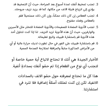
تجنب تمخيط أنفك لمدة أسبوعٍ بعد الجراحة، حيث أنّ التمخيط قد
يؤدي إلى انزياح فتيلة الانف من مكانها، كما قد يزيد نزيف جروحك.
تجنب العطاس إن كان ذلك ممكناً، وإن كان ذلك مستحيلاً فقم
بالعطاس وفمك مفتوح.
تجنب الأدوية المضادة للصفيحات والأدوية المضادة للتخثر مثل الأسبرين
والوارفرين، حيث أنّ هذه الأدوية تزيد النزيف. لذا إذا كنت تتناول أحد
هذه الأدوية قم باستشارة طبيبك واتبع تعليماته.
قم باستشارة طبيبك على الفور في حال تطورت لديك حرارة عالية أو أي
من الأعراض المذكورة سابقاً والمرافقة لمتلازمة الصدمة السمية.
الأخبار الجيدة هي أنك لا تحتاج لاتباع أية حمية خاصة أو
لتجنب أي نوعٍ من الطعام إذا تم حشو أنفك بسدادةٍ أنفية.
هذا كل ما تحتاج لمعرفته حول حشو الانف بالسدادات
الانفية، لكن إن كنت تمتلك أسئلةً إضافية فلا تترد في
استشارتنا.