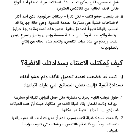
فعلٍ تحسسي، لكن يمكن تجنب هذا الاختلاط عبر استخدام أحد أنواع
فتائل الانف الخالية من اللاتكس المتوفرة.
قد يتسبب حشو الانف – لكن نادراً – بإنتاناتٍ جرثومية، لكن أحد أكثر
الاختلاطات خشيةً هي متلازمة الصدمة السمية، وهي حالة جهازية قد
تتسبب بالوفاة نتيجةً لصدمةٍ إنتانية. تتميز هذه المتلازمة بدرجة حرارةٍ
مرتفعة وآلامٍ عضلية وحُمامى جلدية معممة وإسهال وتقيؤ وتسرعٍ بنبض
القلب وزيادةٍ في عدد مرات التنفس، وتنجم هذه الحالة عن إنتانٍ
بالعنقوديات.
كيف يُمكنك الاعتناء بسدادتك الانفية؟
إن كنت قد خضعت لعمية تجميلٍ للأنف وتم حشو أنفك
بسدادةٍ أنفية فإليك بعض النصائح التي عليك اتباعها:
حاول تجنب القيام بحركاتٍ متطرفة مثل حمل أغراضٍ ثقيلة أو ممارسة
الرياضة وذلك لضمان بقاء فتيلة الانف في مكانها، حيث أنّ هذه الحركات
قد تؤدي إلى انتزاع الفتيلة من مكانها.
إذا حدث انسداد فتيلة الانف بسبب الدم أو مفرزات الانف فلا تقم بإزالتها
بنفسك، عوضاً عن ذلك قم بالتنفس عبر فمك حتى تقوم بمراجعة
طبيبك.