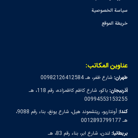
سياسة الخصوصية
خريطة الموقع
عناوين المكاتب:
طهران:
شارع ظفر، هـ 00982126412584
أذربيجان:
باكو، شارع كاظم كاظمزاده، رقم 118، هـ
00994553153255
كندا:
أونتاريو، ريتشموند هيل، شارع يونغ، بناء رقم 9088،
هـ 0012893799177
بريطانيا:
لندن، شارع ابر، بناء رقم 83، هـ