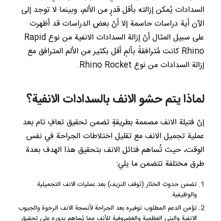
السدادات يُمكن إزالته بأقل قدرٍ من الألم، وبينما لا توجد إلى
الآن أية دراسات حاسمة إلا أنّ بعض الدراسات قد أظهرت
على سبيل المثال أنّ إزالة السدادات الانفية من نوع Rapid
Rhino كانت مُترافقةً بألمٍ أقل بكثير من الألم المترافق مع
إزالة السدادات من نوع Rhino Rocket.
لماذا يتم حشو الانف بالسدادات الانفية؟
إنّ فتيلة الانف مصممة بطريقةٍ تضمن تحقيق تعافٍ تام بعد
عملية تجميل الانف مع تقليل اختلاطات الجراحة في نفس
الوقت، حيث تُساهم فتائل الانف بتحقيق هذا الهدف بعدة
طرق مختلفة تتضمن ما يلي:
تضمن حدوث الخثار (توقف النزيف) بعد عمليات الانف التجميلية
والوظيفية.
تؤمن الدعم المطلوب توفيره بعد الجراحة لأنسجة الانف الرخوة والجيوب
الانفية والبنى العظمية والغضروفية للأنف مما يُساهم بدوره على تحقيق