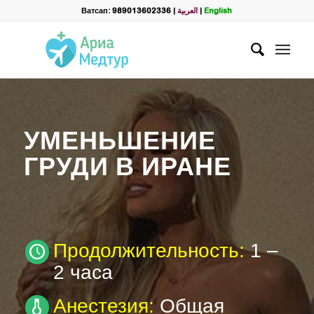
Filter
Ватсап: 989013602336
|
العربية
|
English
name
*
WhatsApp
*
УМЕНЬШЕНИЕ
Email
ГРУДИ В ИРАНЕ
messege
Продолжительность:
1 –
2 часа
Анестезия:
Общая
Отправить