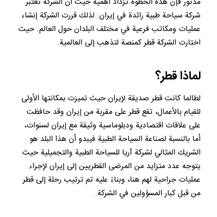
مدتور فإن هذه الخطوة تزداد أهمية حيث أن الشركة تعتبر
شركة سياحة طبية رائدة في إيران. لذلك قررت الشركة إنشاء
عمليات ومكاتب فرعية في مختلف البلدان حول العالم. حيث
اختارت الشركة قطر كمنصة لتذهب إلى العالمية.
لماذا قطر؟
لطالما كانت قطر صديقة لإيران حيث تميزت بمكانتها الأولى
للقيام بالأعمال، تقع قطر على مقربة من إيران وقد حافظت
على علاقات اقتصادية ودبلوماسية وثيقة مع إيران لسنوات،
أما بالنسبة لصناعة السياحة الطبية فيبدو أن هذا البلد هو
الشريك المثالي لشركة آريا للسياحة الطبية والتجميلية حيث
يتوجه عدد متزايد من المرضى القطريين إلى إيران لإجراء
عمليات جراحية لهم هنا، وبناءً عليه تم ترتيب رحلة إلى قطر
من قبل كبار المسؤولين في الشركة.