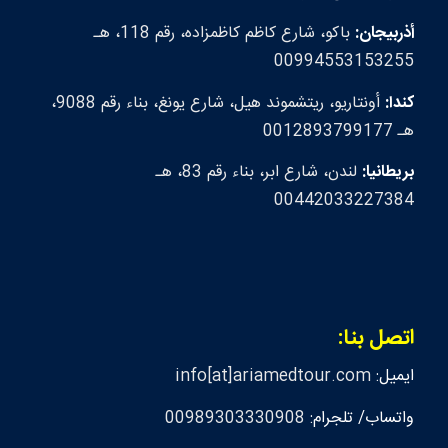
أذربيجان:
باكو، شارع كاظم كاظمزاده، رقم 118، هـ
00994553153255
كندا:
أونتاريو، ريتشموند هيل، شارع يونغ، بناء رقم 9088،
هـ 0012893799177
بريطانيا:
لندن، شارع ابر، بناء رقم 83، هـ
00442033227384
اتصل بنا:
ايميل:
info[at]ariamedtour.com
واتساب/ تلجرام:
00989303330908