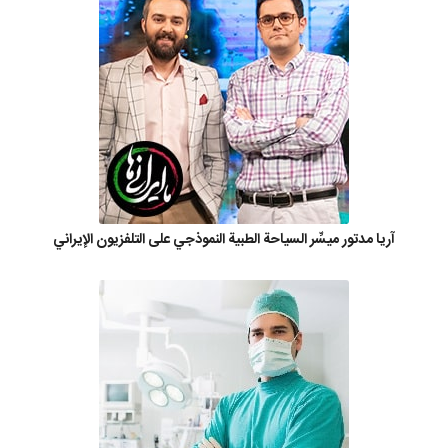
آريا مدتور ميسِّر السياحة الطبية النموذجي على التلفزيون الإيراني