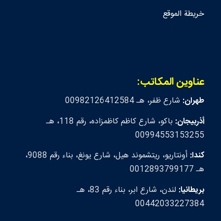
خريطة الموقع
عناوين المكاتب:
طهران:
شارع ظفر، هـ 00982126412584
أذربيجان:
باكو، شارع كاظم كاظمزاده، رقم 118، هـ
00994553153255
كندا:
أونتاريو، ريتشموند هيل، شارع يونغ، بناء رقم 9088،
هـ 0012893799177
بريطانيا:
لندن، شارع ابر، بناء رقم 83، هـ
00442033227384