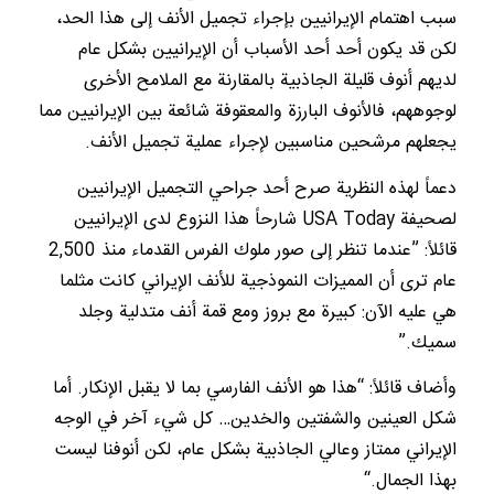
سبب اهتمام الإيرانيين بإجراء تجميل الأنف إلى هذا الحد،
لكن قد يكون أحد أحد الأسباب أن الإيرانيين بشكل عام
لديهم أنوف قليلة الجاذبية بالمقارنة مع الملامح الأخرى
لوجوههم، فالأنوف البارزة والمعقوفة شائعة بين الإيرانيين مما
يجعلهم مرشحين مناسبين لإجراء عملية تجميل الأنف.
دعماً لهذه النظرية صرح أحد جراحي التجميل الإيرانيين
لصحيفة USA Today شارحاً هذا النزوع لدى الإيرانيين
قائلاً: ”عندما تنظر إلى صور ملوك الفرس القدماء منذ 2,500
عام ترى أن المميزات النموذجية للأنف الإيراني كانت مثلما
هي عليه الآن: كبيرة مع بروز ومع قمة أنف متدلية وجلد
سميك.”
وأضاف قائلاً: “هذا هو الأنف الفارسي بما لا يقبل الإنكار. أما
شكل العينين والشفتين والخدين… كل شيء آخر في الوجه
الإيراني ممتاز وعالي الجاذبية بشكل عام، لكن أنوفنا ليست
بهذا الجمال.“