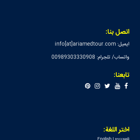
اتصل بنا:
ايميل:
info[at]ariamedtour.com
واتساب/ تلجرام:
00989303330908
تابعنا:
اختر اللغة:
English
|
русский