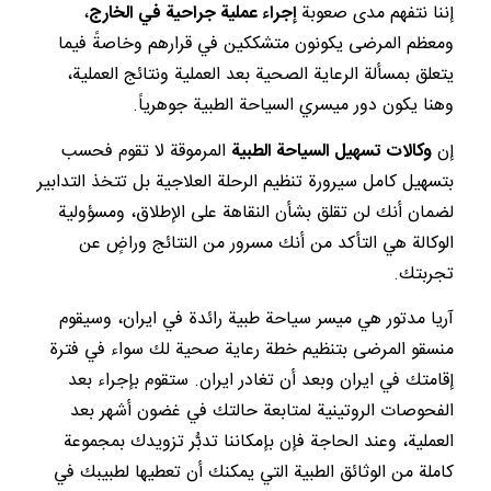
إننا نتفهم مدى صعوبة
إجراء عملية جراحية في الخارج
،
ومعظم المرضى يكونون متشككين في قرارهم وخاصةً فيما
يتعلق بمسألة الرعاية الصحية بعد العملية ونتائج العملية،
وهنا يكون دور ميسري السياحة الطبية جوهرياً.
إن
وكالات تسهيل السياحة الطبية
المرموقة لا تقوم فحسب
بتسهيل كامل سيرورة تنظيم الرحلة العلاجية بل تتخذ التدابير
لضمان أنك لن تقلق بشأن النقاهة على الإطلاق، ومسؤولية
الوكالة هي التأكد من أنك مسرور من النتائج وراضٍ عن
تجربتك.
آريا مدتور هي ميسر سياحة طبية رائدة في ايران، وسيقوم
منسقو المرضى بتنظيم خطة رعاية صحية لك سواء في فترة
إقامتك في ايران وبعد أن تغادر ايران. ستقوم بإجراء بعد
الفحوصات الروتينية لمتابعة حالتك في غضون أشهر بعد
العملية، وعند الحاجة فإن بإمكاننا تدبُّر تزويدك بمجموعة
كاملة من الوثائق الطبية التي يمكنك أن تعطيها لطبيبك في