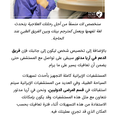
سنخصص لك منسقاً من أجل رحلتك العلاجية يتحدث
لغة تفهمها ويعمل كمترجم بينك وبين الفريق الطبي عند
الحاجة.
بالإضافة إلى تخصيص شخص ليكون إلى جانبك فإن
فريق
الدعم في آريا مدتور
سيبقى على تواصل مع المستشفى حتى
يضمن أن تعافيك يسير على ما يرام.
المستشفيات الإيرانية كاملة التجهيز بأحدث تسهيلات
السياحة الطبية، وفي العديد من المستشفيات الإيرانية سيتم
استقبالك في
قسم المرضى الدوليين
، ونحن في آريا مدتور
نتعاون مع مثل هذه المستشفيات وقد يكون بإمكانك
الاستفادة من هذه التسهيلات أثناء فترة تعافيك بحسب
المكان الذي قد تجري عمليتك فيه.