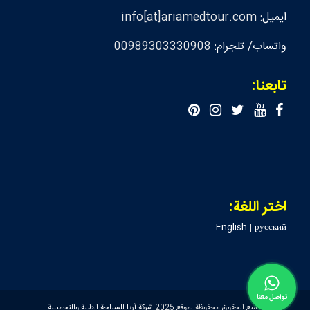
ايميل:
info[at]ariamedtour.com
واتساب/ تلجرام:
00989303330908
تابعنا:
اختر اللغة:
English
|
русский
تواصل معنا
جميع الحقوق محفوظة لموقع 2025
شركة آريا للسياحة الطبية والتجميلية