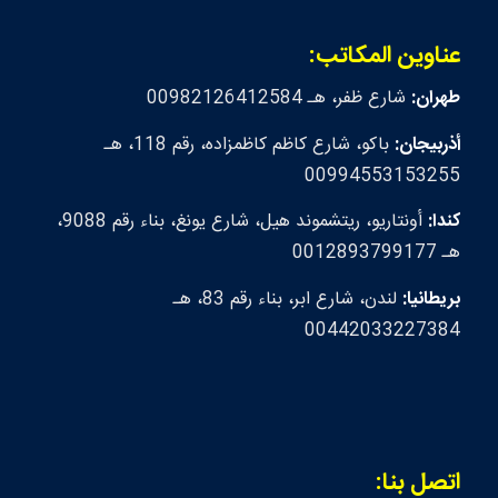
عناوين المكاتب:
طهران:
شارع ظفر، هـ 00982126412584
أذربيجان:
باكو، شارع كاظم كاظمزاده، رقم 118، هـ
00994553153255
كندا:
أونتاريو، ريتشموند هيل، شارع يونغ، بناء رقم 9088،
هـ 0012893799177
بريطانيا:
لندن، شارع ابر، بناء رقم 83، هـ
00442033227384
اتصل بنا: