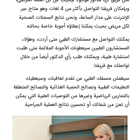
لكن فريق آريا مدتور موجود ليجيب عن كل أسئلة المرضى،
وبإمكان فريقنا التواصل بأكثر من 4 لغات وهو متاح عبر
الإنترنت على مدار الساعة، ونحن نتابع السجلات الصحية
لكل مريض بحيث يمكننا إعطاؤه أجوبة خاصة بحالته.
يمكنك التواصل مع مستشارك الطبي متى أردت، وهؤلاء
المستشارون الطبين سيعطونك الأجوبة الملائمة متى طلبت
استشارة طبية، ويمكنك طلب رأي الدكتور أيضاً من خلال
تواصلك مع فريقنا.
سيطمئن منسقك الطبي عن تقدم تعافيك، وسيعطيك
التعليمات الطبية ونصائح الحمية الغذائية والنصائح المتعلقة
بالتمارين الرياضية وغيرها من التوصيات الطبية التي يمكن
أن تعزز من شفائك أو تحسين نتائج العملية الجراحية.