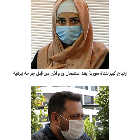
ارتياح كبير لفتاة سورية بعد استئصال ورم أذن من قِبل جراحة إيرانية