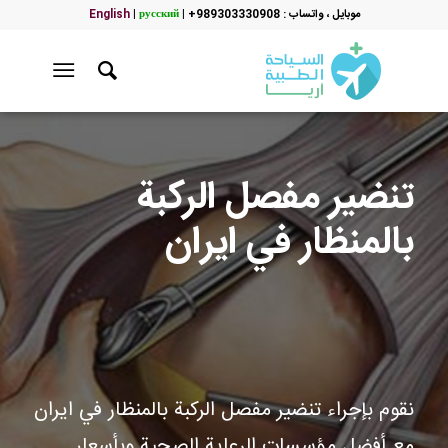
موبایل ، واتساب : 989303330908+
|
русский
|
English
تنضير مفصل الركبة
بالمنظار في ايران
نقوم بإجراء تنضير مفصل الركبة بالمنظار في ايران
مع أفضل مؤسسات الرعاية الصحية وبأسعار