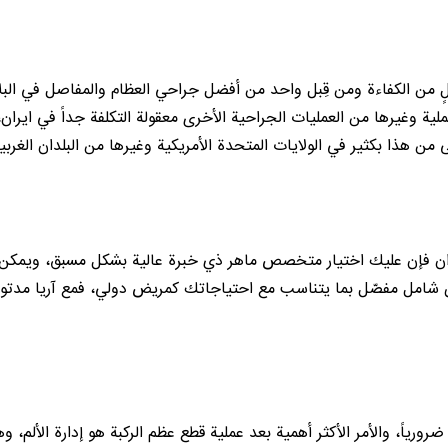
الٍ من الكفاءة ومن قِبل واحد من أفضل جراحي العظام والمفاصل في البلا
عملية وغيرها من العمليات الجراحية الأخرى معقولة التكلفة جداً في ايرا
ان فإن عليك اختيار متخصص ماهر ذي خبرة عالية بشكل مسبق، ويمكن الق
 شامل مفصّل بما يتناسب مع احتياجاتك كمريض دولي، فمع آريا مدتور يت
رورياً، والأمر الأكثر أهمية بعد عملية قطع عظم الركبة هو إدارة الألم، و