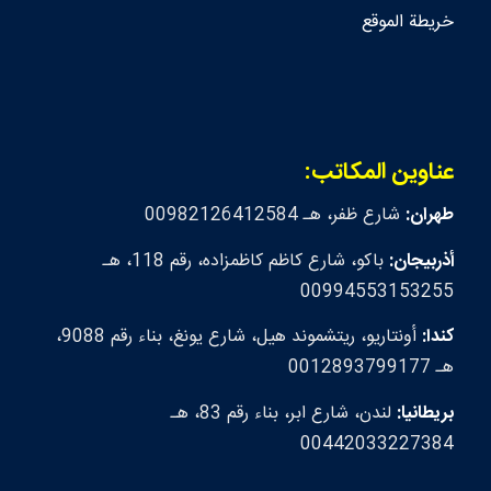
خريطة الموقع
عناوين المكاتب:
طهران:
شارع ظفر، هـ 00982126412584
أذربيجان:
باكو، شارع كاظم كاظمزاده، رقم 118، هـ
00994553153255
كندا:
أونتاريو، ريتشموند هيل، شارع يونغ، بناء رقم 9088،
هـ 0012893799177
بريطانيا:
لندن، شارع ابر، بناء رقم 83، هـ
00442033227384