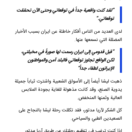
”
لقد
كنت
واقعية
جداً
في
توقعاتي
وحتى
الآن
تحققت
توقعاتي.“
لدى العديد من الناس أفكار خاطئة عن ايران بسبب الأخبار
المضللة التي نسمعها عنها.
”
قبل
قدومي
إلى
ايران
رسمت
لها
صورةً
في
مخيلتي،
لكن
الواقع
تجاوز
توقعاتي
فالبلد
آمن
والمواطنون
الإيرانون
لطفاء جداً“
ذهبت ليشا أيضاً إلى الأسواق الشعبية واشترت ثياباً جميلة
يدوية الصنع، وقد كانت مذهولة للغاية بجودة الملابس
العالية وثمنها المنخفض.
كل الشكر لآريا مدتور، فقد تكللت رحلة ليشا بالنجاح على
الصعيدين الطبي والسياحي.
إذا كنت ترغب في تنظيم رحلتك عن طريق آريا مدتور