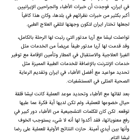
في ايران، فوجدت أن خبرات الأطباء والجراحين الإيرانيين
أكبر بكثير من خبرات نظرائهم في بلدها، وكان هذا كافياً
لجعلها تختار ايران لتكون وجهتها لتلقي العلاج الطبي.
تواصلت ليشا مع آريا مدتور التي رتبت لها الرحلة بالكامل،
وقد قدمت لها آريا مدتور طيفاً عريضاً من الخدمات مثل
الفيزا العلاجية والاستقبال في المطار وتأمين الإقامة مع توفير
خدمات الإنترنت بالإضافة للخدمات الطبية المميزة مثل
تحديد مواعيد مع أفضل الأطباء في ايران وتقديم الرعاية
الصحية المثلى في المستشفيات.
بعد لقائها مع الأطباء وتحديد موعد العملية كانت ليشا قلقة
حيال خضوعها للعملية، ولم تكن لديها أية فكرة عما عليها
توقعه. لكن كان للكلمات التشجيعية من الأطباء دور كبير في
رفع معنوياتها، فقد أكدوا لها أنه لا شيء يستوجب الخوف
وأنها بين أيدي أمينة. حازت النتائج الأولية للعملية على رضا
ليشا التام.