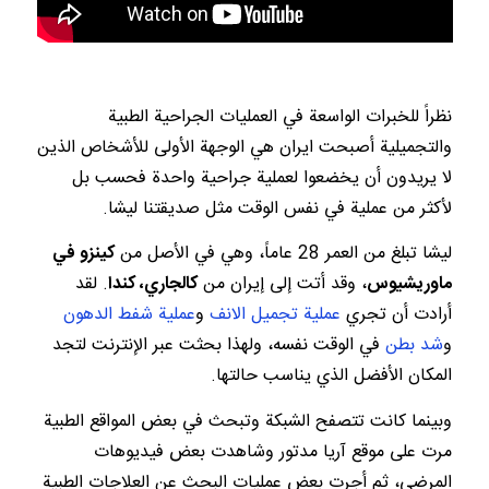
نظراً للخبرات الواسعة في العمليات الجراحية الطبية
والتجميلية أصبحت ايران هي الوجهة الأولى للأشخاص الذين
لا يريدون أن يخضعوا لعملية جراحية واحدة فحسب بل
لأكثر من عملية في نفس الوقت مثل صديقتنا ليشا.
ليشا تبلغ من العمر 28 عاماً، وهي في الأصل من
كينزو في
ماوريشيوس
، وقد أتت إلى إيران من
كالجاري، كندا
. لقد
أرادت أن تجري
عملية تجميل الانف
و
عملية شفط الدهون
و
شد بطن
في الوقت نفسه، ولهذا بحثت عبر الإنترنت لتجد
المكان الأفضل الذي يناسب حالتها.
وبينما كانت تتصفح الشبكة وتبحث في بعض المواقع الطبية
مرت على موقع آريا مدتور وشاهدت بعض فيديوهات
المرضى، ثم أجرت بعض عمليات البحث عن العلاجات الطبية