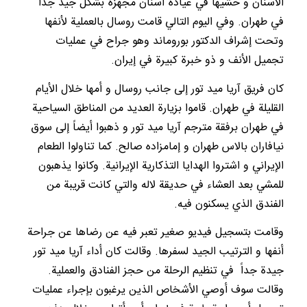
الأسنان و حشيها في عيادة أسنان مجهزة بشكل جيد جداً
في طهران. وفي اليوم التالي قامت روسال بالعملية لأنفها
وتحت إشراف الدكتور بوروماند وهو جراح في عمليات
تجميل الأنف و ذو خبرة كبيرة في إيران.
كان فريق آريا ميد تور إلى جانب روسال و أمها خلال الأيام
القليلة في طهران. قاموا بزيارة العديد من المناطق السياحية
في طهران برفقة مترجم آريا ميد تور و ذهبوا أيضاً إلى سوق
نيافاران بالاس طهران و إمامزاده صالح. كما تناولوا الطعام
الإيراني و اشتروا الهدايا التذكارية الإيرانية. وكانوا يذهبون
للمشي بعد العشاء في حديقة لاله والتي كانت قريبة من
الفندق الذي يسكنون فيه.
وقامت بتسجيل فيديو صغير تعبر فيه عن رضاها عن جراحة
أنفها و الترتيب الجيد لسفرها. وقالت كان أداء آريا ميد تور
جيدة جداً في تنظيم الرحلة من حجز الفنادق والعملية.
وقالت سوف أوصي الأشخاص الذين يرغبون بإجراء عمليات