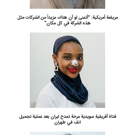
مريضة أمريكية: ”أتمنى لو أن هناك مزيداً من الشركات مثل
هذه الشركة في كل مكان“
فتاة أفريقية سويدية مرحة تمدح ايران بعد عملية تجميل
انف في طهران