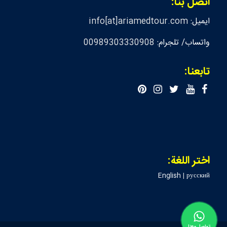
اتصل بنا:
ايميل:
info[at]ariamedtour.com
واتساب/ تلجرام:
00989303330908
تابعنا:
اختر اللغة:
English
|
русский
تواصل معنا