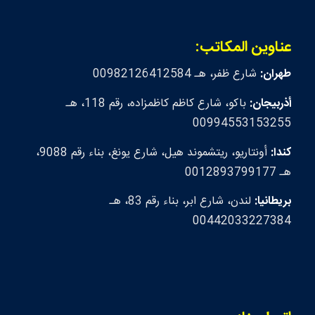
عناوين المكاتب:
طهران:
شارع ظفر، هـ 00982126412584
أذربيجان:
باكو، شارع كاظم كاظمزاده، رقم 118، هـ
00994553153255
كندا:
أونتاريو، ريتشموند هيل، شارع يونغ، بناء رقم 9088،
هـ 0012893799177
بريطانيا:
لندن، شارع ابر، بناء رقم 83، هـ
00442033227384