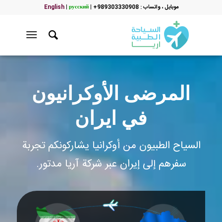
موبایل ، واتساب : 989303330908+
|
русский
|
English
المرضى الأوكرانيون
في ايران
السياح الطبيون من أوكرانيا يشاركونكم تجربة
سفرهم إلى إيران عبر شركة آريا مدتور.