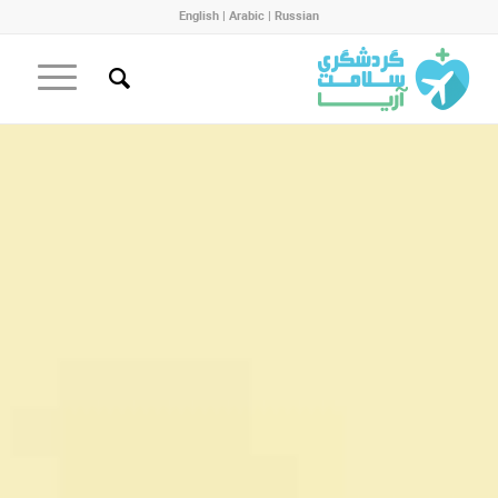
English
|
Arabic
|
Russian