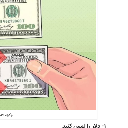
چگونه دلار
۱- دلار را لمس کنید