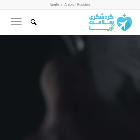
English
|
Arabic
|
Russian