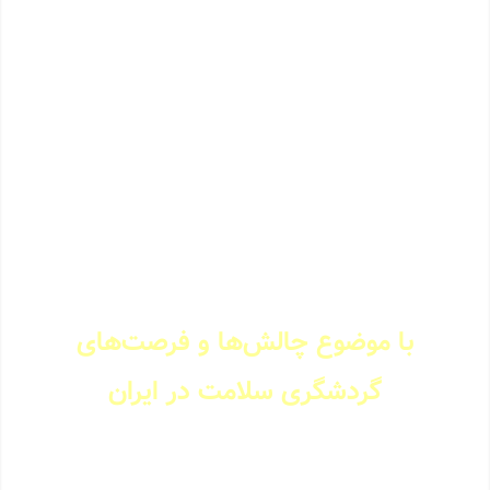
مصاحبه با هم بنیانگذار
آریامدتور در نمایشگاه
گردشگری تهران 1403
با موضوع چالش‌ها و فرصت‌های
گردشگری سلامت در ایران