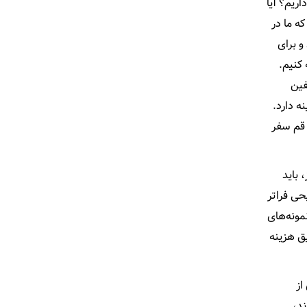
ریم؟ آیا
ه ما در
و برای
 کنیم.
فین
ه دارد.
 قم سفر
باید
حی فراتر
مونه‌های
یق هزینه
از
ند،