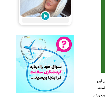
ر این
امعه،
رخوردار