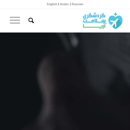
English
|
Arabic
|
Russian