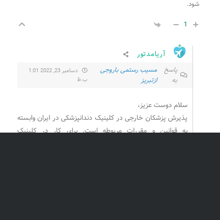
شود.
1
آریامدتور
پاسخ
مسیب رستمی باروجی
دسامبر 23, 2022 1:01
به
ازتبریز
ب.ظ
سلام دوست عزیز،
پذیرش پزشکان خارجی در کلینیک دندانپزشکی در ایران وابسته
به قوانین و مقررات مربوطه است. برای کار در کلینیک
دندانپزشکی در ایران، پسرتان باید مراحل و شرایط مربوطه را
دنبال کند. برخی از عواملی که ممکن است برای پذیرش در نظر
گرفته شوند عبارتند از:
1. مجوز مربوطه:
برای کار در کلینیک دندانپزشکی در ایران، پسر
شما باید مجوز مربوطه را دریافت کند. این ممکن است شامل
دریافت مجوز از وزارت بهداشت، درمان و آموزش پزشکی یا