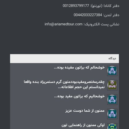
دفتر کانادا (تورنتو): 0012893799177
دفتر لندن: 00442033227384
نشانی پست الکترونیک: info@ariamedtour.com
دیدگاه
خوشحالم که براتون مفیده بوده...
چقدرمختصرومفیدبوددمتون گرم دستمریزاد بنده واقعا
نمیدانستم این حجم اطلاعاته...
خوشحالیم که براتون مفید بوده...
ممنون از شما دوست عزیز
اوکی ممنون از راهنمایی تون