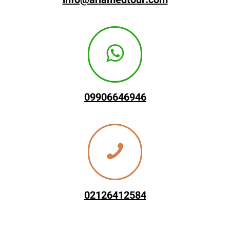
info@ariamedtour.com
09906646946
02126412584