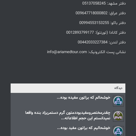
دفتر مشهد: 05137058245
دفتر عراق: 009647718000802
دفتر باکو: 00994553153255
دفتر کانادا (تورنتو): 0012893799177
دفتر لندن: 00442033227384
نشانی پست الکترونیک: info@ariamedtour.com
دیدگاه
خوشحالم که براتون مفیده بوده...
چقدرمختصرومفیدبوددمتون گرم دستمریزاد بنده واقعا
نمیدانستم این حجم اطلاعاته...
خوشحالیم که براتون مفید بوده...