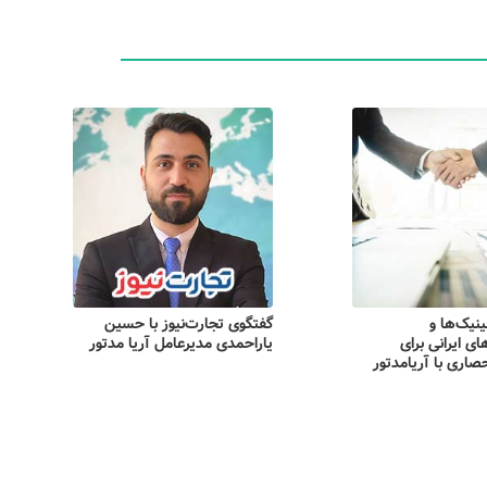
نیک‌ها و
وکار گردشگری
گفتگوی تجارت‌نیوز با حسین
آریامدتور در برنامه تلویزیونی
ای ایرانی برای
کارویا – شبکه یک سیما
یاراحمدی مدیرعامل آریا مدتور
صاری با آریامدتور