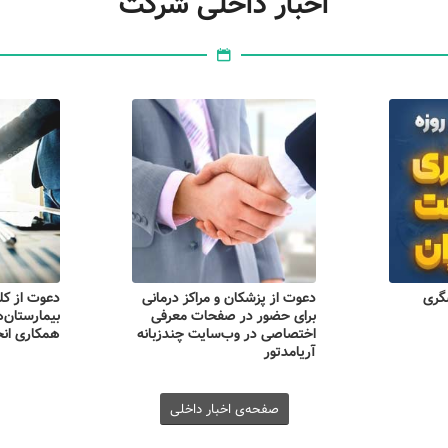
اخبار داخلی شرکت
گری
مت ایران
نشست “بایدها و نبایدهای
دعوت از پزشکان و مراکز درمانی
دعوت از کلی
کتاب کسب‌
ان پزشکی
گردشگری سلامت” در رادیو
برای حضور در صفحات معرفی
سلامت
بیمارستان‌ه
گفتگو با حضور مدیرعامل
اختصاصی در وب‌سایت چندزبانه
همکاری انح
آریامدتور
آریامدتور
صفحه‌ی اخبار داخلی