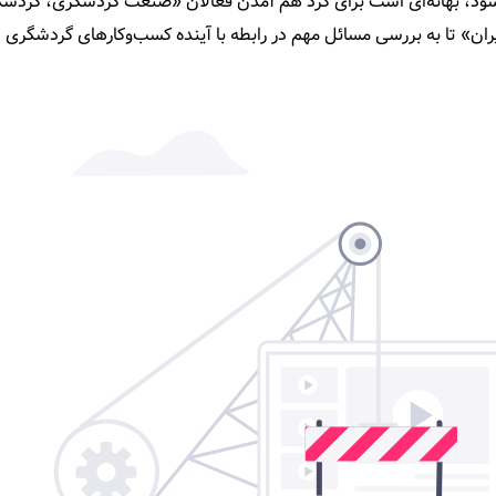
­شود، بهانه‌­ای است برای گرد هم آمدن فعالان «صنعت گردشگری، گردش
ان» تا به بررسی مسائل مهم در رابطه با آینده کسب‌­وکارهای گردشگری