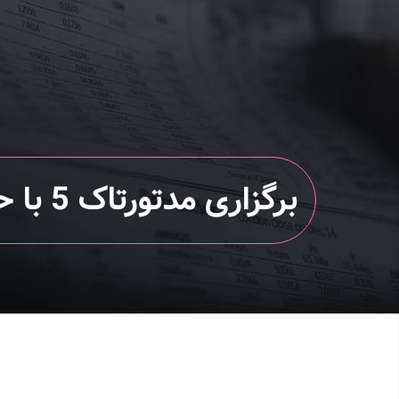
برگزاری مدتورتاک 5 با حضور آریامدتور و کسب‌وکارهای حوزه گردشگری سلامت