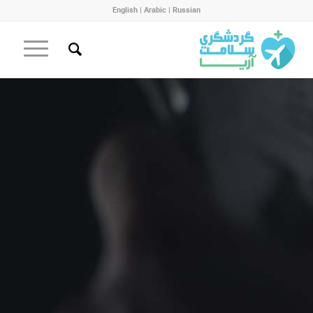
English
|
Arabic
|
Russian