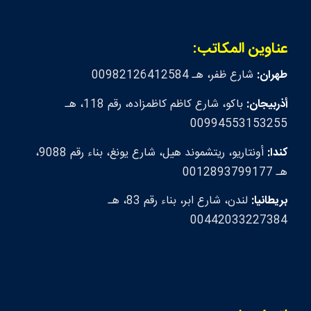
عناوين المكاتب:
طهران:
شارع ظفر، هـ 00982126412584
أذربيجان:
باكو، شارع كاظم كاظمزاده، رقم 118، هـ
00994553153255
كندا:
أونتاريو، ريتشموند هيل، شارع يونغ، بناء رقم 9088،
هـ 0012893799177
بريطانيا:
لندن، شارع ابر، بناء رقم 83، هـ
00442033227384