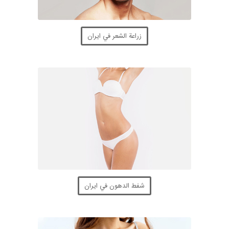
زراعة الشعر في ايران
شفط الدهون في ايران