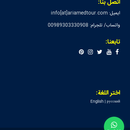
اتصل بنا:
ايميل:
info[at]ariamedtour.com
واتساب/ تلجرام:
00989303330908
تابعنا:
اختر اللغة:
English
|
русский