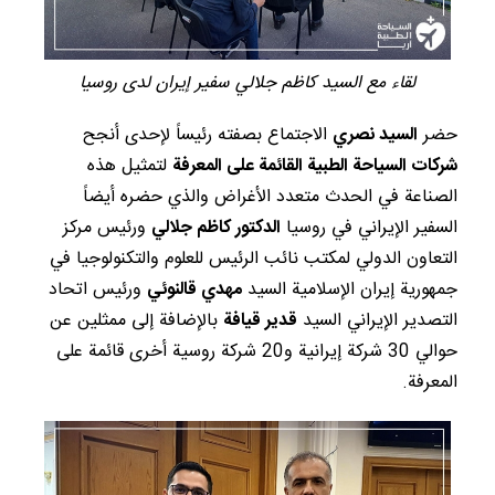
لقاء مع السيد كاظم جلالي سفير إيران لدى روسيا
حضر
السيد نصري
الاجتماع بصفته رئيساً لإحدى أنجح
شركات السياحة الطبية القائمة على المعرفة
لتمثيل هذه
الصناعة في الحدث متعدد الأغراض والذي حضره أيضاً
السفير الإيراني في روسيا
الدكتور كاظم جلالي
ورئيس مركز
التعاون الدولي لمكتب نائب الرئيس للعلوم والتكنولوجيا في
جمهورية إيران الإسلامية السيد
مهدي قالنوئي
ورئيس اتحاد
التصدير الإيراني السيد
قدير قيافة
بالإضافة إلى ممثلين عن
حوالي 30 شركة إيرانية و20 شركة روسية أخرى قائمة على
المعرفة.