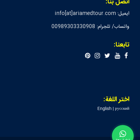
اتصل بنا:
ايميل:
info[at]ariamedtour.com
واتساب/ تلجرام:
00989303330908
تابعنا:
اختر اللغة:
English
|
русский