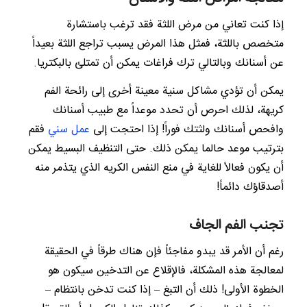
إذا كنت تعاني من مرض اللثة فقد ترغب باستشارة
متخصص باللثة، فمثل هذا المرض يسبب تراجع اللثة بعيداً
عن أسنانك وبالتالي ترك فراغات يمكن أن تمتلئ بالبكتريا.
يمكن أن تؤدي مشاكل سنية معينة أخرى إلى رائحة الفم
كريهة، لذلك احرص أن تحدد موعداً مع طبيب أسنانك
وافحص أسنانك ولثتك فوراً! إذا احتجت إلى
عمل سني
فقم
بترتيب موعد حالما يمكن ذلك. حتى التنظيف البسيط يمكن
أن يكون فعالاً للغاية في منع النفس الكريه الذي يتذمر منه
أصدقاؤك دائماً!
تجنب الفم الجاف
رغم أن الأمر قد يبدو مفاجئاً فإن هناك طرقاً في الحقيقة
لمعالجة هذه المشكلة، فالإقلاع عن التدخين سيكون هو
الخطوة الأولى! ذلك أن التبغ – إذا كنت تدخن بانتظام –