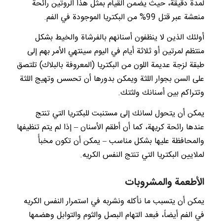
لمدة دقيقة، حيث يضمن القيام بمثل هذا الروتين رائحة
منعشة عبر قتل 99% من البكتريا الموجودة في الفم.
أولئك الذين لا ينظفون أسنانهم بالفرشاة والخيط بشكل
منتظم لمرتين أو ثلاثة أيام في اليوم سينتهي الأمر بهم إلى
طبقة لزجة عديمة اللون من البكتريا (المعروفة بالبلاك) تلتصق
على السن بجوار اللثة ويمكن بدورها أن تحسس وتهيج اللثة
وتتراكم بين أسنانك ولثتك.
يمكن أن يتحول لسانك إلى مستنبت للبكتريا التي تنتج
عندها رائحة كريهة، كما أن أطقم الأسنان – إذا لم يتم تنظيفها
والمحافظة عليها بشكل مناسب – يمكن أن تكون مخبأً
لملايين البكتريا التي تنتج النفس الكريه.
الأطعمة والمشروبات
يمكن أن يتسبب ما نأكله ونشربه في استمرار النفس الكريه
في الفم أيضاً، فبعد التهام البصل والثوم والتوابل وهضمها