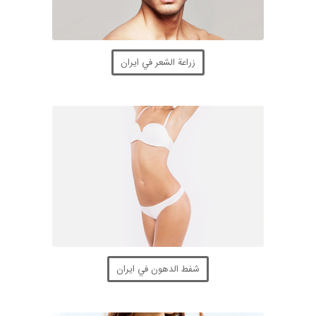
زراعة الشعر في ايران
شفط الدهون في ايران