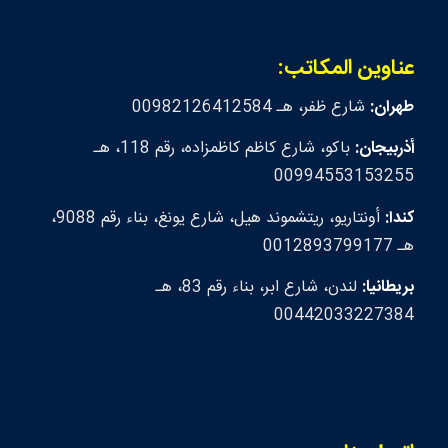
عناوين المكاتب:
طهران:
شارع ظفر، هـ 00982126412584
أذربيجان:
باكو، شارع كاظم كاظمزاده، رقم 118، هـ
00994553153255
كندا:
أونتاريو، ريتشموند هيل، شارع يونغ، بناء رقم 9088،
هـ 0012893799177
بريطانيا:
لندن، شارع ابر، بناء رقم 83، هـ
00442033227384