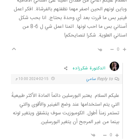
السلام عليكم اعاني من فقدان المينا على أسناني الأمامية
وباين لونهم الحين اصفر مهما نظفتهم بالفرشاة. افكر اعمل
فينير بس ما قررت بعد أي وحدة بحتاج. انا بحب شكل
أسناني بس ما احب لونها. اتمنا اعمل شي ل 6-8 من
اسناني العلوية. شكرا لنصايحكم!
0
الدكتورة شكرزاده
Reply to
سامي
2024-02-15 10:00 م
عليكم السلام. يعتبر البورسلين دائماً المادة الأكثر طبيعيةً
التي يتم استخدامها عند وضع الفينير والأقوى والتي
تستمر زمناً أطول. الكومبوزيت سوف يتشقق ويتغير لونه
بينما من غير المرجح أن يتغير البورسلين.
0