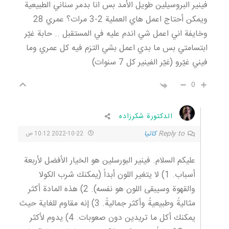
فينير البروسيلين طويل الأمد بس انا بدمر سناني الطبيعية
ويمكن أحتاج اعمل هاي العملية 2-3 مرات؟ عمري 28
وخايفة اني اعمل شي اندم عليه في المستقبل .. حابة غيّر
ابتسامتي بس ما بدي اعمل بشي التزم فيه كل عمري وما
فيني غيّرو (غيّر الفينير كل 7 سنوات)
0
الدكتورة شكرزاده
Reply to
کاتیا
2022-10-22 10:12 ص
عليكم السلام. فينير البورسلين هو الخيار الأفضل لأربعة
أسباب. 1) لا يتغير اللون أبداً (يمكنك شرب الكولا
والقهوة وسيبقى اللون هو نفسه). 2) هذه المادة أكثر
مثاليةً وطبيعيةً وأكثر جماليةً. 3) إنه مقاوم للغاية حيث
يمكنك أكل ما تريدين دون صعوبات. 4) يدوم لأكثر