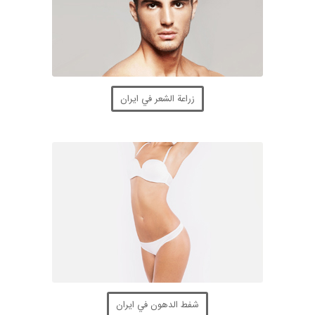
زراعة الشعر في ايران
شفط الدهون في ايران