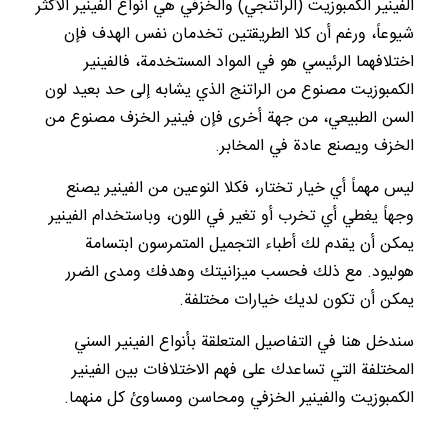
الفينير الكمبوزيت (الراتنجي) والخزفي هي أنواع الفينير الأكثر
شيوعاً، ورغم أن كلا الطريقتين تخدمان نفس الهدف فإن
اختلافهما الرئيسي هو في المواد المستخدمة، فالفينير
الكمبوزيت مصنوع من الراتنج الذي يشابه إلى حد بعيد لون
السن الطبيعي، من جهة أخرى فإن فينير الخزف مصنوع من
الخزف ويصنع عادة في المخابر.
ليس مهماً أي خيار تختار، فكلا النوعين من الفينير يصنع
وجهاً يغطي أي تخرب أو تغير في اللون، وباستخدام الفينير
يمكن أن يقدم لك أطباء التجميل المتمرسون ابتسامة
هوليود. مع ذلك فحسب ميزانيتك وهدفك ومدى الضرر
يمكن أن تكون لديك خيارات مختلفة.
سندخل هنا في التفاصيل المتعلقة بأنواع الفينير السني
المختلفة التي تساعدك على فهم الاختلافات بين الفينير
الكمبوزيت والفينير الخزفي ومحاسن ومساوئ كل منهما.