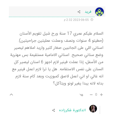
فرید
2023-06-05 2:32 م
السلام عليكم عمري 17 سنة ورح شيل تقويم الأسنان
(حطيتو 4 سنوات ونصف وعملت عمليتين جراحيتين).
اسناني اللي على الجانبين صغار كتير واريد املاهم ليصير
وضع سناني صحيح. اسناني الامامية مستقيمة بس مهترية
من الأسفل، إذا عملت فينير لازم اجهز 6 اسنان ليصير كل
السنان على نفس الاستقامه. هل يا ترا لازم اعمل فينير مع
انه غالي او اني اعمل لاصق كمبوزيت وبعد كام سنة لازم
بدله لانه يبدا يغير لونو ويتآكل؟
0
الدكتورة شكرزاده