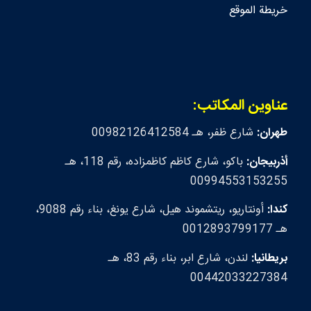
خريطة الموقع
عناوين المكاتب:
طهران:
شارع ظفر، هـ 00982126412584
أذربيجان:
باكو، شارع كاظم كاظمزاده، رقم 118، هـ
00994553153255
كندا:
أونتاريو، ريتشموند هيل، شارع يونغ، بناء رقم 9088،
هـ 0012893799177
بريطانيا:
لندن، شارع ابر، بناء رقم 83، هـ
00442033227384