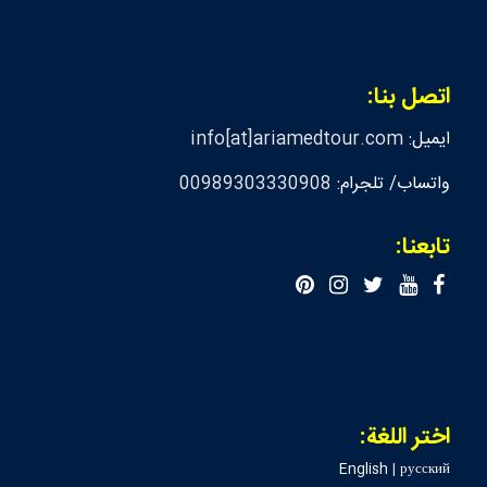
اتصل بنا:
ايميل:
info[at]ariamedtour.com
واتساب/ تلجرام:
00989303330908
تابعنا:
اختر اللغة:
English
|
русский