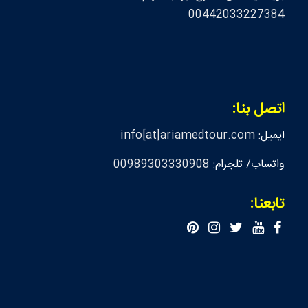
00442033227384
اتصل بنا:
ايميل:
info[at]ariamedtour.com
واتساب/ تلجرام:
00989303330908
تابعنا: