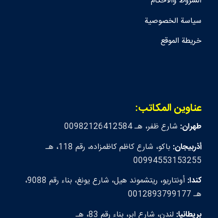
الشروط والأحكام
سياسة الخصوصية
خريطة الموقع
عناوين المكاتب:
طهران:
شارع ظفر، هـ 00982126412584
أذربيجان:
باكو، شارع كاظم كاظمزاده، رقم 118، هـ
00994553153255
كندا:
أونتاريو، ريتشموند هيل، شارع يونغ، بناء رقم 9088،
هـ 0012893799177
بريطانيا:
لندن، شارع ابر، بناء رقم 83، هـ