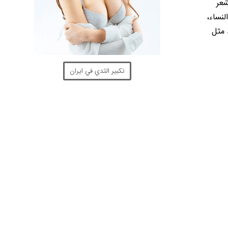
شعر
نساء،
) وبعض أمراض الجلد مثل
تكبير الثدي في ايران