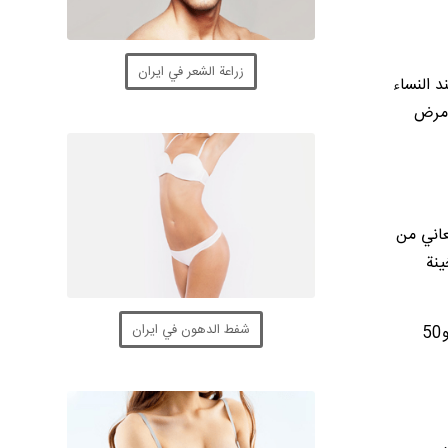
زراعة الشعر في ايران
 النساء
 مرض
تعاني من
ينة
شفط الدهون في ايران
فإن فقدان الشعر المتعلق بالوراثة (الصلع الوراثي) يصيب نحو 30 مليون من النساء و50