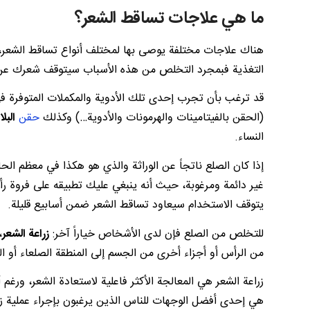
ما هي علاجات تساقط الشعر؟
هناك علاجات مختلفة يوصى بها لمختلف أنواع تساقط الشعر، ف
التغذية فبمجرد التخلص من هذه الأسباب سيتوقف شعرك عن ا
قد ترغب بأن تجرب إحدى تلك الأدوية والمكملات المتوفرة
(الحقن بالفيتامينات والهرمونات والأدوية…) وكذلك
حقن
البل
النساء.
إذا كان الصلع ناتجاً عن الوراثة والذي هو هكذا في معظم ال
غير دائمة ومرغوبة، حيث أنه ينبغي عليك تطبيقه على فروة ر
يتوقف الاستخدام سيعاود تساقط الشعر ضمن أسابيع قليلة.
للتخلص من الصلع فإن لدى الأشخاص خياراً آخر:
زراعة الشعر
،
من الرأس أو أجزاء أخرى من الجسم إلى المنطقة الصلعاء أو ا
زراعة الشعر هي المعالجة الأكثر فاعلية لاستعادة الشعر، ورغم أ
هي إحدى أفضل الوجهات للناس الذين يرغبون بإجراء عملية زر