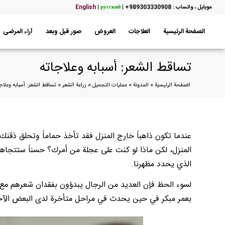
موبایل ، واتساب : 989303330908+
|
русский
|
English
الصفحة الرئيسية
العلاجات
العروض
صور قبل وبعد
آراء المرضى
تساقط الشعر: أسبابه وعلاجاته
الصفحة الرئيسية
»
المدونة
»
عمليات التجميل
»
زراعة الشعر
»
تساقط الشعر: أسبابه وعلاج
عندما تكون ذاهباً خارج المنزل فقد تأخذ حماماً وتحلق ذق
المنزل، لكن ماذا لو كنت على عجلة من أمرك؟ حسناً ستتجاهل
الذي يحدد مظهرنا.
لسوء الحظ فإن العديد من الرجال يبدؤون بفقدان شعرهم مع
بعمر مبكر في حين يحدث في مراحل متأخرة لدى البعض الآخ