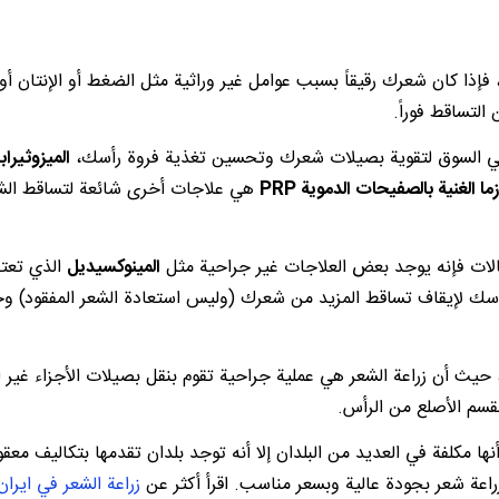
إذا كان شعرك رقيقاً بسبب عوامل غير وراثية مثل الضغط أو الإنتان أو
لتساقط فوراً.
 في السوق لتقوية بصيلات شعرك وتحسين تغذية فروة رأسك،
الميزوثيراب
ازما الغنية بالصفيحات الدموية PRP
هي علاجات أخرى شائعة لتساقط الش
حالات فإنه يوجد بعض العلاجات غير جراحية مثل
المينوكسيديل
الذي تعتب
أسك لإيقاف تساقط المزيد من شعرك (وليس استعادة الشعر المفقود) وح
 حيث أن زراعة الشعر هي عملية جراحية تقوم بنقل بصيلات الأجزاء غير ا
لقسم الأصلع من الرأس.
نها مكلفة في العديد من البلدان إلا أنه توجد بلدان تقدمها بتكاليف معقول
اعة شعر بجودة عالية وبسعر مناسب. اقرأ أكثر عن
زراعة الشعر في ايران