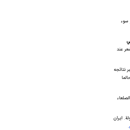
 سوء
ي
عر عند
ر نتائجه
الما
لصلعاء
ة. ايران
.