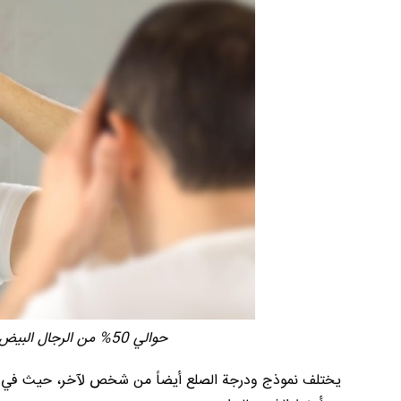
حوالي 50% من الرجال البيض يعانون من درجة ما من الصلع بحلول سن الـ 50.
يختلف نموذج ودرجة الصلع أيضاً من شخص لآخر، حيث في بعض