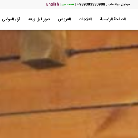
موبایل ، واتساب : 989303330908+
|
русский
|
English
الصفحة الرئيسية
العلاجات
العروض
صور قبل وبعد
آراء المرضى