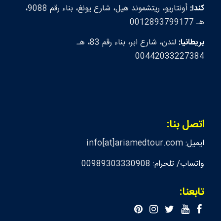
كندا:
أونتاريو، ريتشموند هيل، شارع يونغ، بناء رقم 9088،
هـ 0012893799177
بريطانيا:
لندن، شارع ابر، بناء رقم 83، هـ
00442033227384
اتصل بنا:
ايميل:
info[at]ariamedtour.com
واتساب/ تلجرام:
00989303330908
تابعنا: