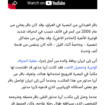
باقر العيداني من البصرة في العراق، وقد كان باقر يعاني من
عام 2006 من كسر في الأنف تسبب في انحراف شديد
للوتيرة الأنفية (الحاجز الانفي)، وقد يعاني من مشاكل
تنفسية – وخاصةً أثناء الليل – لأنه كان يتنفس من فتحة
أنف واحدة.
أتى إلى ايران برفقة والده من أجل إجراء
عملية انحراف
الوتيرة وتجميل الانف
، فقد كانت آريا مدتور قد افتتحت لها
مكتباً في البصرة للترويج لخدماتها هناك، وتعرف باقر عن
آريا مدتور من هذا المكتب، وعندما أتى إلى ايران تواصل باقر
مع بعض أصدقائه الإيرانيين الذي قدموه لآريا مدتور.
عندما وصل إلى مكتب آريا مدتور التقى باقر منسقه ومترجمه
الشخصي الذي سيرافقه طوال رحلة علاجه، وكان المنسق قد