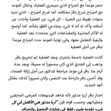
حجز موعداً مع الجراح الذي سيجري العملية، وخلال الموعد
مع الجراح شرح باقر مشكلته، كما شرح الجراح – الذي لديه
سنوات طويلة من الخبرة – كل شيء عن العملية وأجاب عن
أسئلته وأكد له أنه لا شيء يستدعي القلق بشأنه، كما أوضح
له الآثار الجانبية والمضاعفات التي ستحدث بعد العملية
وكيفية التعامل معها، وفي نهاية الموعد حدد الجراح موعداً
لباقر من أجل العملية.
كانت العملية ناجحة بامتياز، وبعد العملية تم تخريج باقر
وذهب إلى الفندق الذي كان محجوزاً له مسبقاً، وبعد عدة
أيام عاد باقر في موعد مراجعة للدكتور من أجل إزالة الضماد،
وقد أحس باقر بالراحة عند التنفس وكان مسروراً كذلك بشكل
أنفه الجديد.
اختار باقر آريا مدتور لأنه شاهد فيديوهات المرضى السابقين
وعملياتهم، وحسب قوله فإن
”آريا مدتور هي الأفضل في كل
شيء تقدمه وليس فقط في عمليات التجميل وانحراف