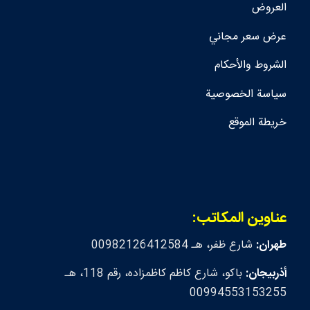
العروض
عرض سعر مجاني
الشروط والأحكام
سياسة الخصوصية
خريطة الموقع
عناوين المكاتب:
طهران:
شارع ظفر، هـ 00982126412584
أذربيجان:
باكو، شارع كاظم كاظمزاده، رقم 118، هـ
00994553153255