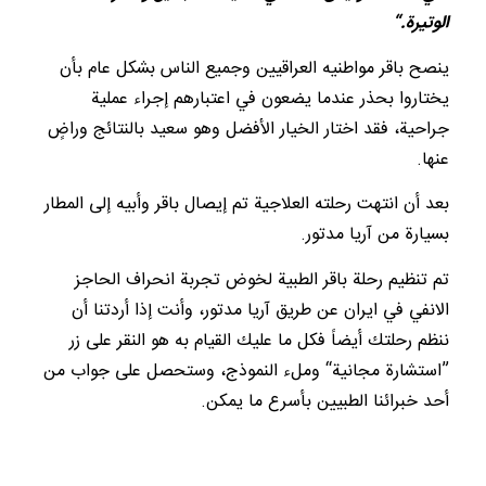
الوتيرة.“
ينصح باقر مواطنيه العراقيين وجميع الناس بشكل عام بأن
يختاروا بحذر عندما يضعون في اعتبارهم إجراء عملية
جراحية، فقد اختار الخيار الأفضل وهو سعيد بالنتائج وراضٍ
عنها.
بعد أن انتهت رحلته العلاجية تم إيصال باقر وأبيه إلى المطار
بسيارة من آريا مدتور.
تم تنظيم رحلة باقر الطبية لخوض تجربة انحراف الحاجز
الانفي في ايران عن طريق آريا مدتور، وأنت إذا أردتنا أن
ننظم رحلتك أيضاً فكل ما عليك القيام به هو النقر على زر
”استشارة مجانية“ وملء النموذج، وستحصل على جواب من
أحد خبرائنا الطبيين بأسرع ما يمكن.