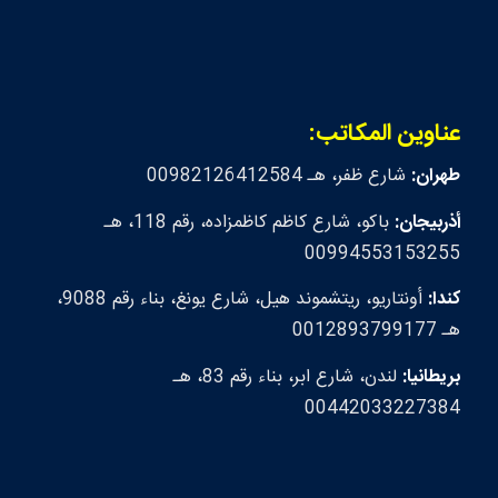
عناوين المكاتب:
طهران:
شارع ظفر، هـ 00982126412584
أذربيجان:
باكو، شارع كاظم كاظمزاده، رقم 118، هـ
00994553153255
كندا:
أونتاريو، ريتشموند هيل، شارع يونغ، بناء رقم 9088،
هـ 0012893799177
بريطانيا:
لندن، شارع ابر، بناء رقم 83، هـ
00442033227384