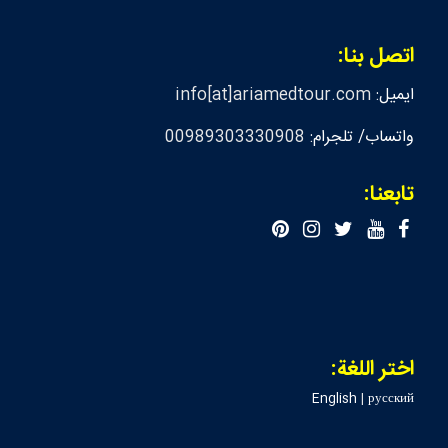
اتصل بنا:
ايميل:
info[at]ariamedtour.com
واتساب/ تلجرام:
00989303330908
تابعنا:
اختر اللغة:
English
|
русский