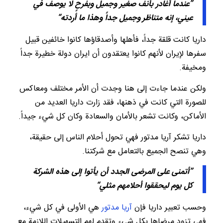
”
عندما
أغادر
بأنف
صغير
وجميل
وبفرحٍ
لا
يوصف
في
عيني،
إنه
متناظر وجميل
جداً
وهذا
ما
أردته
“
داریا كانت قلقة جداً، فأهلها وأصدقاؤها كانوا خائفين قبيل
سفرها لإيران لأنهم كانوا يعتقدون أن ايران دولة خطيرة جداً
ومخيفة.
ولكن عندما جاءت إلى هنا وجدت أن الأمر مختلف ومعاكس
للصورة التي كانت في ذهنها، فقد زارت داریا العديد من
الأماكن، وكانت تشعر بالأمان والسعادة وكان كل شيء جيداً.
داریا تشكر آريا مدتور فهي تحول أحلام الناس إلى حقيقة،
وهي تنصح الجميع بالتعامل مع شركتنا.
”
أتمنى
على
المرضى
الجدد
أن
يأتوا
إلى
هذه
الشركة
كل
يوم
ليحققوا
أحلامهم
مثلي
“
وحسب تعبير داریا فإن
آريا مدتور
هي الأولى في كل شيء،
فهي تزود مرضاها بكل شيء وتقدم لهم التسهيلات اللازمة مع