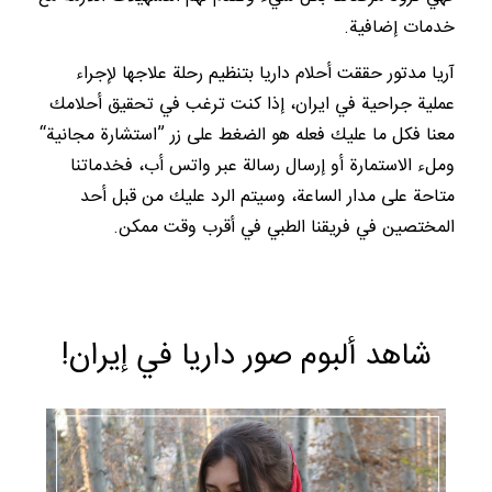
خدمات إضافية.
آريا مدتور حققت أحلام داریا بتنظيم رحلة علاجها لإجراء
عملية جراحية في ايران، إذا كنت ترغب في تحقيق أحلامك
معنا فكل ما عليك فعله هو الضغط على زر ”استشارة مجانية“
وملء الاستمارة أو إرسال رسالة عبر واتس أب، فخدماتنا
متاحة على مدار الساعة، وسيتم الرد عليك من قبل أحد
المختصين في فريقنا الطبي في أقرب وقت ممكن.
شاهد ألبوم صور داریا في إيران!