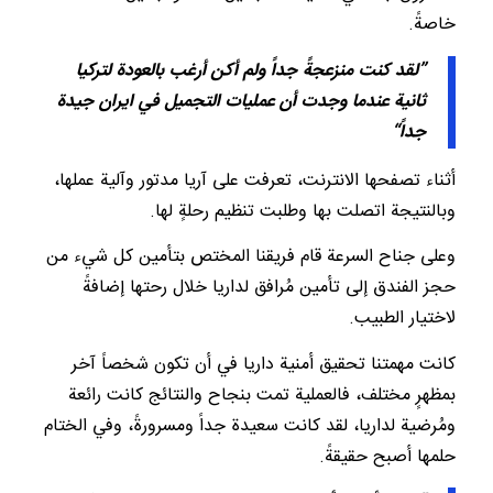
خاصةً.
”
لقد
كنت
منزعجةً
جداً
ولم
أكن
أرغب
بالعودة
لتركيا
ثانية
عندما
وجدت
أن
عمليات
التجميل
في
ايران
جيدة
جداً
“
أثناء تصفحها الانترنت، تعرفت على آريا مدتور وآلية عملها،
وبالنتيجة اتصلت بها وطلبت تنظيم رحلةٍ لها.
وعلى جناح السرعة قام فريقنا المختص بتأمين كل شيء من
حجز الفندق إلى تأمين مُرافق لداریا خلال رحتها إضافةً
لاختيار الطبيب.
كانت مهمتنا تحقيق أمنية داریا في أن تكون شخصاً آخر
بمظهرٍ مختلف، فالعملية تمت بنجاح والنتائج كانت رائعة
ومُرضية لداریا، لقد كانت سعيدة جداً ومسرورةً، وفي الختام
حلمها أصبح حقيقةً.