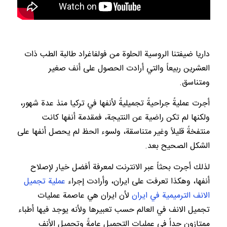
داریا ضيفتنا الروسية الحلوة من فولفاغراد طالبة الطب ذات
العشرين ربيعاً والتي أرادت الحصول على أنف صغير
ومتناسق.
أجرت عمليةً جراحيةً تجميليةً لأنفها في تركيا منذ عدة شهور،
ولكنها لم تكن راضية عن النتيجة، فمقدمة أنفها كانت
منتفخةً قليلاً وغير متناسقة، ولسوء الحظ لم يحصل أنفها على
الشكل الصحيح بعد.
لذلك أجرت بحثاً عبر الانترنت لمعرفة أفضل خيار لإصلاح
أنفها، وهكذا تعرفت على ايران، وأرادت إجراء
عملية تجميل
الانف الترميمية في ايران
لأن ايران هي عاصمة عمليات
تجميل الانف في العالم حسب تعبيرها ولأنه يوجد فيها أطباء
ممتازون جداً في عمليات التجميل عامةً وتجميل الأنف