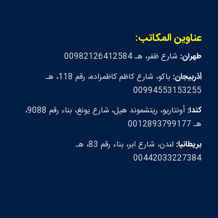
عناوين المكاتب:
طهران:
شارع ظفر، هـ 00982126412584
أذربيجان:
باكو، شارع كاظم كاظمزاده، رقم 118، هـ
00994553153255
كندا:
أونتاريو، ريتشموند هيل، شارع يونغ، بناء رقم 9088،
هـ 0012893799177
بريطانيا:
لندن، شارع ابر، بناء رقم 83، هـ
00442033227384