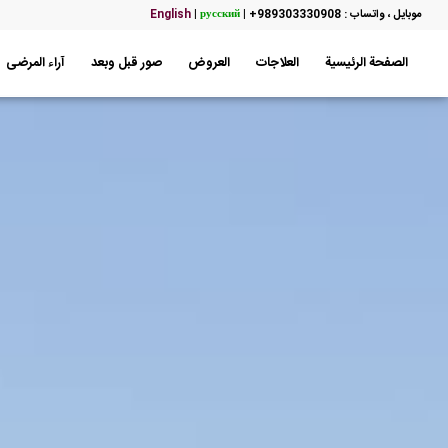
موبایل ، واتساب : 989303330908+
|
русский
|
English
الصفحة الرئيسية
العلاجات
العروض
صور قبل وبعد
آراء المرضى