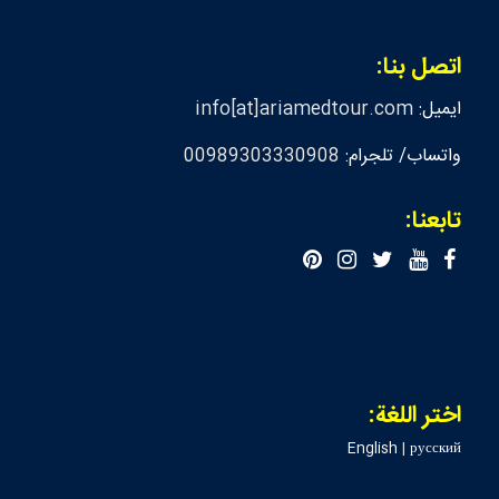
اتصل بنا:
ايميل:
info[at]ariamedtour.com
واتساب/ تلجرام:
00989303330908
تابعنا:
اختر اللغة:
English
|
русский