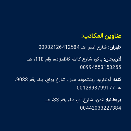
عناوين المكاتب:
طهران:
شارع ظفر، هـ 00982126412584
أذربيجان:
باكو، شارع كاظم كاظمزاده، رقم 118، هـ
00994553153255
كندا:
أونتاريو، ريتشموند هيل، شارع يونغ، بناء رقم 9088،
هـ 0012893799177
بريطانيا:
لندن، شارع ابر، بناء رقم 83، هـ
00442033227384