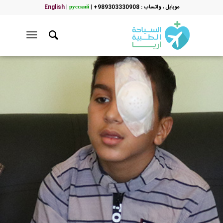
موبایل ، واتساب : 989303330908+
|
русский
|
English