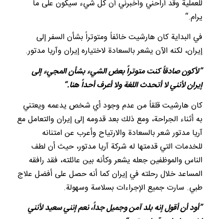
للعملية وقد أراحني وأخبرني أن كل شيء سيكون على ما
يرام.“
في البداية كان هارشيت خائفاً ومتوتراً بشأن السفر إلى
إيران، لكنه الآن يشعر بالسعادة لاختياره إيران وآريا مدتور.
”لأكون صادقاً كنت متوتراً بعض الشيء بشأن المجيء إلى
إيران لأنني لا أتحدث اللغة ولا أعرف أحداً هنا.“
كان هارشيت قلقاً من عدم وجود أي شخص يدعمه ويعتني
به أثناء الجراحة، ومع ذلك بعد قدومه إلى إيران والتعامل مع
آريا مدتور شعر بالسعادة والارتياح وأعرب عن امتنانه
للخدمات التي قدمتها له شركة آريا مدتور، حيث أن لطف
الناس والموظفين جعله يشعر وكأنه بين عائلته، فقد رافقه
المساعد خلال رحلته في إيران كما أنه حصل على أفضل علاج
طبي. سارت جميع الإجراءات بسلاسة وسهولة.
”أود أن أقول إنه بلد آمن وجميل جداً، نعم إنني سعيد لأنني