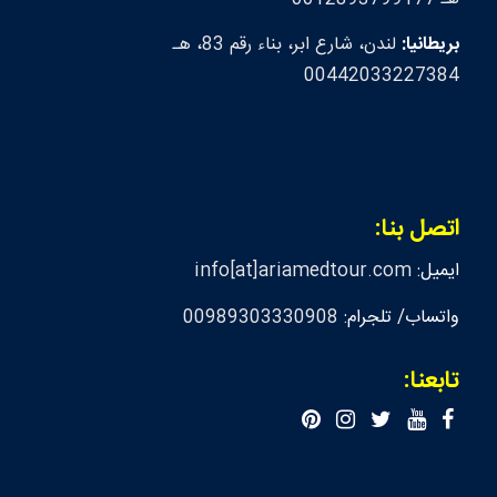
بريطانيا:
لندن، شارع ابر، بناء رقم 83، هـ
00442033227384
اتصل بنا:
ايميل:
info[at]ariamedtour.com
واتساب/ تلجرام:
00989303330908
تابعنا: