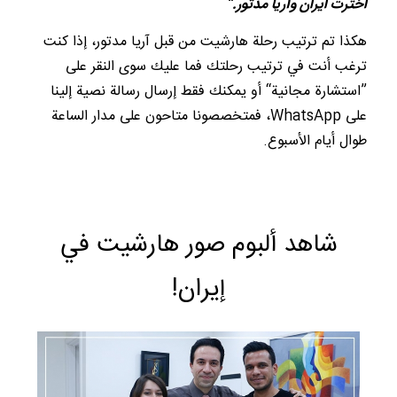
اخترت ايران وآريا مدتور.“
هكذا تم ترتيب رحلة هارشيت من قبل آريا مدتور، إذا كنت
ترغب أنت في ترتيب رحلتك فما عليك سوى النقر على
”استشارة مجانية“ أو يمكنك فقط إرسال رسالة نصية إلينا
على WhatsApp، فمتخصصونا متاحون على مدار الساعة
طوال أيام الأسبوع.
شاهد ألبوم صور هارشيت في
إيران!