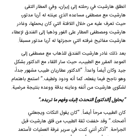
انطلق هارشيت في رحلته إلى إيران، وفي المطار التقى
هارشيت مع مصطفى مساعده الذي عينته له آريا مدتور،
حيث تعرف عليه من خلال اللافتة التي كان يحملها، وغادر
هارشيت ومصطفى المطار على الفور وذهبا إلى الفندق لإعطاء
هارشيت مفاتيح غرفته التي حجزتها له آريا مدتور مسبقاً.
بعد ذلك غادر هارشيت الفندق للذهاب مع مصطفى إلى
الموعد المقرر مع الطبيب، حيث سار اللقاء مع الدكتور بشكل
جيد وكان أيضاً واعداً. ”الدكتور عطاريان طبيب مشهور جداً،
وهو ناجح فيما يفعله، كما أنه ودود ولطيف.“ استمع باهتمام
لشكوى هارشيت من أنفه وعاينه بدقة ووعده بنتيجة مرضية.
”يحاول [الدكتور] التحدث إليك وفهم ما تريده.“
كان الطبيب مرحاً أيضاً. ”كان يقول النكات ويجعلني
أضحك.“ وقد خففت ثقة الطبيب من قلق هارشيت قبل
الجراحة. ”أذكر أنني كنت في سرير غرفة العمليات لأستعد