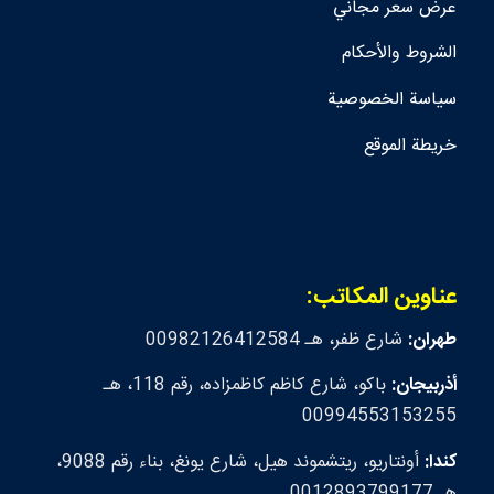
عرض سعر مجاني
الشروط والأحكام
سياسة الخصوصية
خريطة الموقع
عناوين المكاتب:
طهران:
شارع ظفر، هـ 00982126412584
أذربيجان:
باكو، شارع كاظم كاظمزاده، رقم 118، هـ
00994553153255
كندا:
أونتاريو، ريتشموند هيل، شارع يونغ، بناء رقم 9088،
هـ 0012893799177