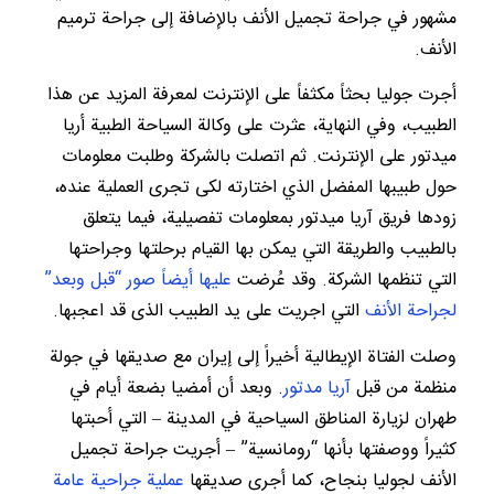
مشهور في جراحة تجميل الأنف بالإضافة إلى جراحة ترمیم
الأنف.
أجرت جوليا بحثاً مکثفاً على الإنترنت لمعرفة المزيد عن هذا
الطبيب، وفي النهاية، عثرت على وكالة السياحة الطبیة أریا
میدتور على الإنترنت. ثم اتصلت بالشركة وطلبت معلومات
حول طبيبها المفضل الذي اختارته لکی تجری العملیة عنده،
زودها فريق آریا میدتور بمعلومات تفصيلية، فيما يتعلق
بالطبيب والطريقة التي يمكن بها القيام برحلتها وجراحتها
التي تنظمها الشركة. وقد عُرضت
عليها أيضاً صور “قبل وبعد”
لجراحة الأنف
التي اجریت علی ید الطبیب الذی قد اعجبها.
وصلت الفتاة الإيطالية أخيراً إلى إيران مع صديقها في جولة
منظمة من قبل
آریا مدتور
. وبعد أن أمضيا بضعة أيام في
طهران لزيارة المناطق السياحية في المدينة – التي أحبتها
كثيراً ووصفتها بأنها “رومانسية” – أجريت جراحة تجمیل
الأنف لجوليا بنجاح، كما أجری صديقها
عملية جراحية عامة