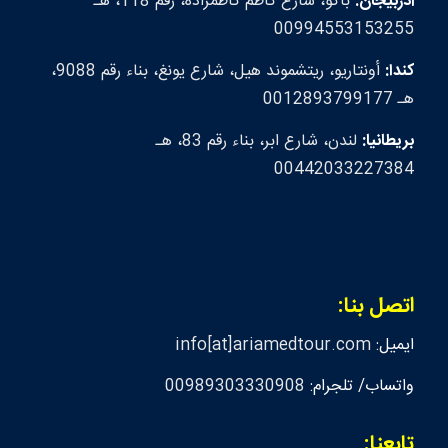
أذربيجان:
باكو، شارع كاظم كاظمزاده، رقم 118، هـ
00994553153255
كندا:
أونتاريو، ريتشموند هيل، شارع يونغ، بناء رقم 9088،
هـ 0012893799177
بريطانيا:
لندن، شارع ابر، بناء رقم 83، هـ
00442033227384
اتصل بنا:
ايميل:
info[at]ariamedtour.com
واتساب/ تلجرام:
00989303330908
تابعنا: