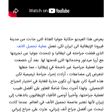
يعرض هذا الفيديو حکایة جوليا الفتاة التی جاءت من مدینة
فیرونا الإيطالية الی ایران لکی تعمل
عملية تجمیل الانف
الذی فشلت جراحته فی ایطالیا و تتحدث جولیا عن تجربتها
مع أریا میدتور وخدماتها التی قدمتها لها. بعد أن خضعت
جویا لعملية جراحية غير ناجحة في إيطاليا ، مما جعلها
تتعرض إلى مضاعفات ، أرادت إجراء جراحة ترمیمیة لكن
هذه المرة كان عليها أن تكون حذرة للغاية في اختيار الجراح
التجميلي. ولهذا أجرت بحثًا شاملًا للعثور على أفضل طبيب
لعملية جراحتها، وأخيراً أوصى الأطباء الإيطاليون بالذهاب إلى
إيران لأنها تعتبر عاصمة تجميل الأنف في العالم. عندما كانت
تبحث عن أفضل جراح أنف إيراني، عثرت علی جراح إيراني