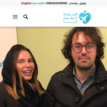
موبایل ، واتساب : 989303330908+
|
русский
|
English