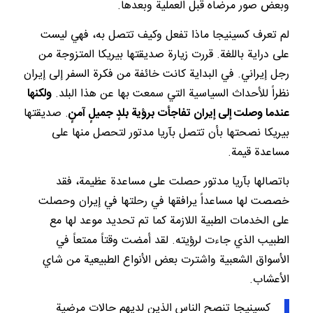
وبعض صور مرضاه قبل العملية وبعدها.
لم تعرف كسينيجا ماذا تفعل وكيف تتصل به، فهي ليست
على دراية باللغة. قررت زيارة صديقتها بيريكا المتزوجة من
رجل إيراني. في البداية كانت خائفة من فكرة السفر إلى إيران
نظراً للأحداث السياسية التي سمعت بها عن هذا البلد.
ولكنها
عندما وصلت إلى إيران تفاجأت برؤية بلدٍ جميلٍ آمنٍ
. صديقتها
بيريكا نصحتها بأن تتصل بآريا مدتور لتحصل منها على
مساعدة قيمة.
باتصالها بآريا مدتور حصلت على مساعدة عظيمة، فقد
خصصت لها مساعداً يرافقها في رحلتها في إيران وحصلت
على الخدمات الطبية اللازمة كما تم تحديد موعد لها مع
الطبيب الذي جاءت لرؤيته. لقد أمضت وقتاً ممتعاً في
الأسواق الشعبية واشترت بعض الأنواع الطبيعية من شاي
الأعشاب.
كسينيجا تنصح الناس الذين لديهم حالات مرضية