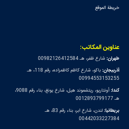
خريطة الموقع
عناوين المكاتب:
طهران:
شارع ظفر، هـ 00982126412584
أذربيجان:
باكو، شارع كاظم كاظمزاده، رقم 118، هـ
00994553153255
كندا:
أونتاريو، ريتشموند هيل، شارع يونغ، بناء رقم 9088،
هـ 0012893799177
بريطانيا:
لندن، شارع ابر، بناء رقم 83، هـ
00442033227384