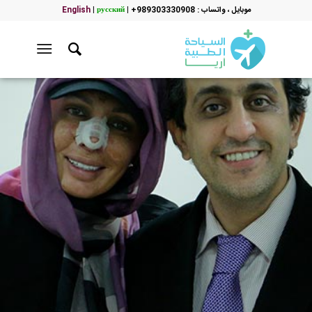
موبایل ، واتساب : 989303330908+
|
русский
|
English