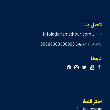
اتصل بنا:
ايميل:
info[at]ariamedtour.com
واتساب/ تلجرام:
00989303330908
تابعنا:
اختر اللغة:
English
|
русский