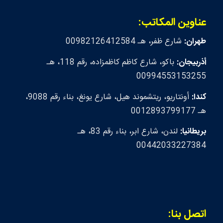
عناوين المكاتب:
طهران:
شارع ظفر، هـ 00982126412584
أذربيجان:
باكو، شارع كاظم كاظمزاده، رقم 118، هـ
00994553153255
كندا:
أونتاريو، ريتشموند هيل، شارع يونغ، بناء رقم 9088،
هـ 0012893799177
بريطانيا:
لندن، شارع ابر، بناء رقم 83، هـ
00442033227384
اتصل بنا: