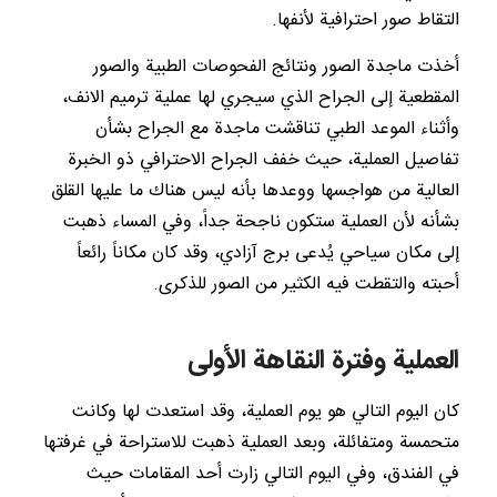
التقاط صور احترافية لأنفها.
أخذت ماجدة الصور ونتائج الفحوصات الطبية والصور
المقطعية إلى الجراح الذي سيجري لها عملية ترميم الانف،
وأثناء الموعد الطبي تناقشت ماجدة مع الجراح بشأن
تفاصيل العملية، حيث خفف الجراح الاحترافي ذو الخبرة
العالية من هواجسها ووعدها بأنه ليس هناك ما عليها القلق
بشأنه لأن العملية ستكون ناجحة جداً، وفي المساء ذهبت
إلى مكان سياحي يُدعى برج آزادي، وقد كان مكاناً رائعاً
أحبته والتقطت فيه الكثير من الصور للذكرى.
العملية وفترة النقاهة الأولى
كان اليوم التالي هو يوم العملية، وقد استعدت لها وكانت
متحمسة ومتفائلة، وبعد العملية ذهبت للاستراحة في غرفتها
في الفندق، وفي اليوم التالي زارت أحد المقامات حيث