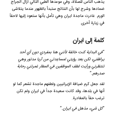
يذهب الناس للصلاة، وفي موعدها الطبي التالي أزال الجراح
ضمادها وشرح لها بأن النتائج ستبدأ بالظهور عندما يتلاشى
الورم. غادرت ماجدة ايران وهي تأمل بأنها ستعود إليها لاحقاً
في زيارة أخرى.
كلمة إلى ايران
”
في البداية كنت خائفة لأنني هنا بمفردي دون أي أحد
يرافقني، لكن بعد رؤيتي لمساعِدتي من آريا مدتور وهي
تنتظرني ورأيت لطف الموظفين في المطار غمرتني رحابة
صدرهم.
“
لقد جعل كرم ضيافة الإيرانيين ولطفهم ماجدة تشعر كما لو
أنها في بلدها، وقد كانت سعيدة جداً في ايران ولم تكن
ترغب حقاً بالمغادرة.
”
كل شيء مذهل في ايران.
“