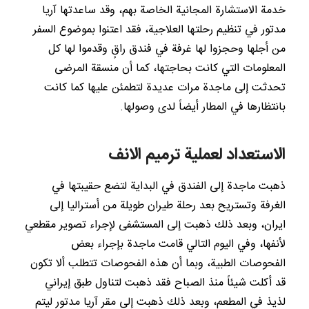
خدمة الاستشارة المجانية الخاصة بهم، وقد ساعدتها آريا
مدتور في تنظيم رحلتها العلاجية، فقد اعتنوا بموضوع السفر
من أجلها وحجزوا لها غرفة في فندق راقٍ وقدموا لها كل
المعلومات التي كانت بحاجتها، كما أن منسقة المرضى
تحدثت إلى ماجدة مرات عديدة لتطمئن عليها كما كانت
بانتظارها في المطار أيضاً لدى وصولها.
الاستعداد لعملية ترميم الانف
ذهبت ماجدة إلى الفندق في البداية لتضع حقيبتها في
الغرفة وتستريح بعد رحلة طيران طويلة من أستراليا إلى
ايران، وبعد ذلك ذهبت إلى المستشفى لإجراء تصوير مقطعي
لأنفها، وفي اليوم التالي قامت ماجدة بإجراء بعض
الفحوصات الطبية، وبما أن هذه الفحوصات تتطلب ألا تكون
قد أكلت شيئاً منذ الصباح فقد ذهبت لتناول طبق إيراني
لذيذ في المطعم، وبعد ذلك ذهبت إلى مقر آريا مدتور ليتم