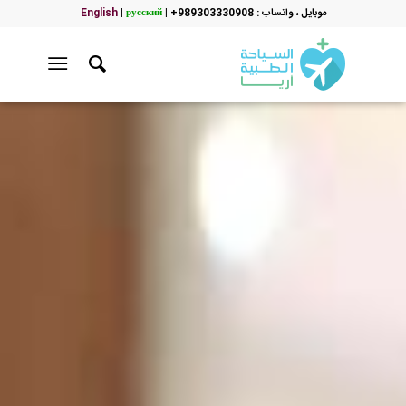
موبایل ، واتساب : 989303330908+
|
русский
|
English