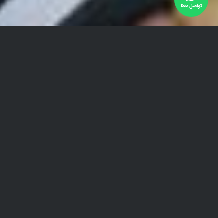
تواصل معنا
في مقطع الفيديو هذا يتحدث مريضنا شهباز من كردستان
العراق والذي يعيش في السويد عن تجربة
فيمتو ليزك في
ايران
التي أجراها بمساعدة آريا مدتور. نظراً لشهرة إيران في