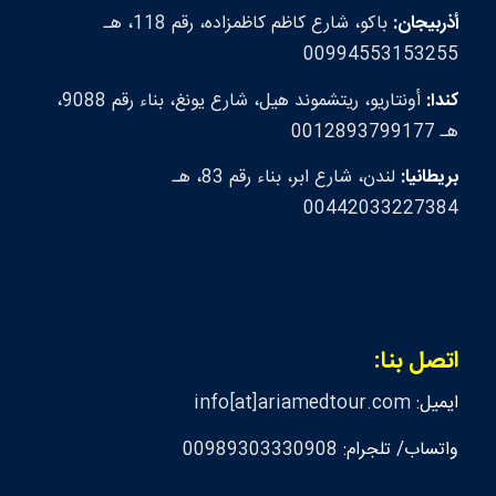
أذربيجان:
باكو، شارع كاظم كاظمزاده، رقم 118، هـ
00994553153255
كندا:
أونتاريو، ريتشموند هيل، شارع يونغ، بناء رقم 9088،
هـ 0012893799177
بريطانيا:
لندن، شارع ابر، بناء رقم 83، هـ
00442033227384
اتصل بنا:
ايميل:
info[at]ariamedtour.com
واتساب/ تلجرام:
00989303330908