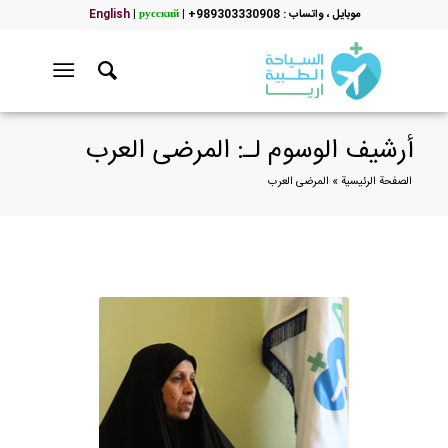
موبایل ، واتساب : 989303330908+
|
русский
|
English
أرشيف الوسوم لـ: المرضى العرب
الصفحة الرئيسية
»
المرضى العرب