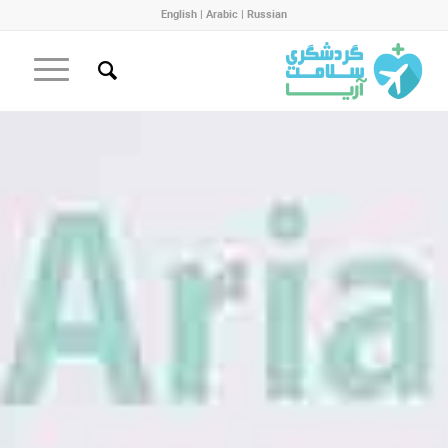
English
|
Arabic
|
Russian