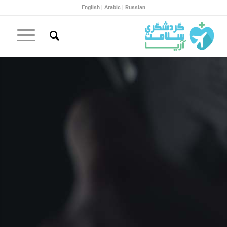
English
|
Arabic
|
Russian