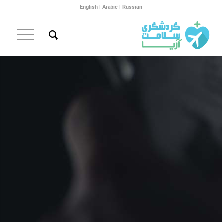
English
|
Arabic
|
Russian