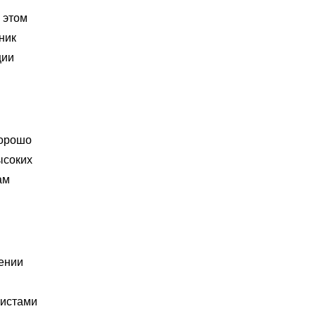
 этом
ник
ции
хорошо
ысоких
ам
ении
листами