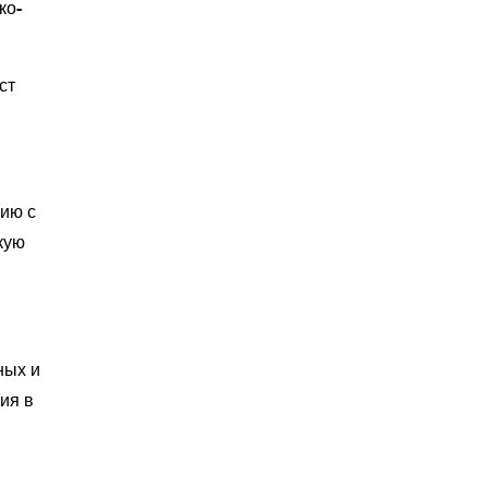
ко-
ст
нию с
кую
ных и
ия в