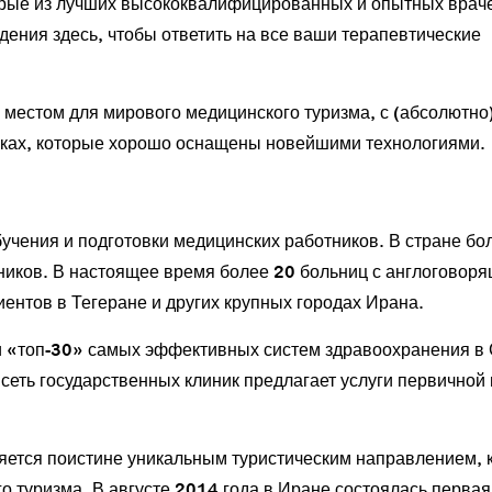
торые из лучших высококвалифицированных и опытных врач
ения здесь, чтобы ответить на все ваши терапевтические
местом для мирового медицинского туризма, с (абсолютно
иках, которые хорошо оснащены новейшими технологиями.
бучения и подготовки медицинских работников. В стране бо
ников. В настоящее время более 20 больниц с англоговор
нтов в Тегеране и других крупных городах Ирана.
и «топ-30» самых эффективных систем здравоохранения в
сеть государственных клиник предлагает услуги первичной
яется поистине уникальным туристическим направлением, 
о туризма. В августе 2014 года в Иране состоялась первая