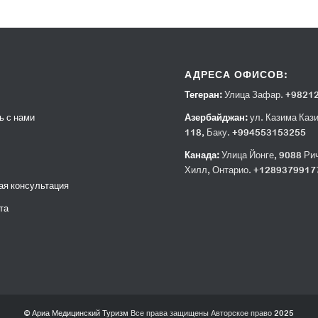
АДРЕСА ОФИСОВ:
Тегеран:
Улица Зафар. +9821
ь с нами
Азербайджан:
ул. Казима Каз
118, Баку. +994553153255
Канада:
Улица Йонге, 9088 Ри
Хилл, Онтарио. +1289379917
ая консультация
та
© Ариа Медицинский Туризм
Все права защищены Авторское право 2025