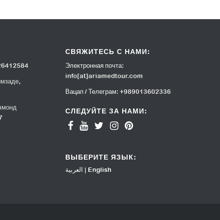
СВЯЖИТЕСЬ С НАМИ:
26412584
Электронная почта:
info[at]ariamedtour.com
имзаде,
Вацап / Телеграм:
+989013602336
чмонд
СЛЕДУЙТЕ ЗА НАМИ:
7
ВЫБЕРИТЕ ЯЗЫК:
العربية
|
English