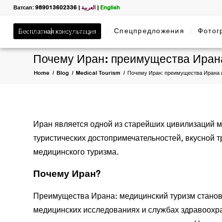
Ватсап: 989013602336
|
العربية
|
English
Главная
Бесплатная консультация
Процедуры
Спецпредложения
Фотог
Почему Иран: преимущества Ирана
Home
/
Blog
/
Medical Tourism
/
Почему Иран: преимущества Ирана и
Иран является одной из старейших цивилизаций м
туристических достопримечательностей, вкусной т
медицинского туризма.
Почему Иран?
Преимущества Ирана: медицинский туризм станов
медицинских исследованиях и службах здравоохр