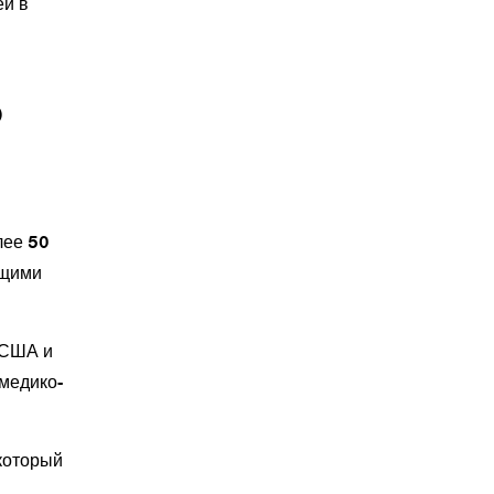
ей в
)
лее 50
ящими
 США и
 медико-
который